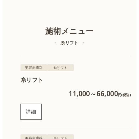
美容皮膚科
美容外科
施術メニュー
- 糸リフト -
肌診断
IPL（顔）
美容皮膚科
糸リフト
糸リフト
IPL（体）
11,000～66,000
円(税込)
ボトックス
詳細
ヒアルロン酸
肌育注射
美容皮膚科
糸リフト