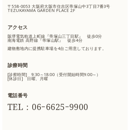
〒558-0053 大阪府大阪市住吉区
帝塚山中3丁目7番3号
TEZUKAYAMA GARDEN PLACE 2F
アクセス
阪堺電気軌道上町線『帝塚山三丁目駅』 徒歩0分
南海電鉄 高野線『帝塚山駅』 徒歩4分
建物敷地内に提携駐車場を4台ご用意しております。
診療時間
[診察時間] 9:30～18:00（受付開始時間9:00～）
[休診日] 日曜、月曜
電話番号
TEL：06ｰ6625ｰ9900