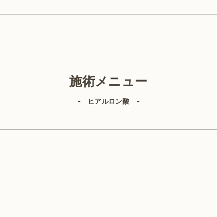
美容外科
施術メニュー
- ヒアルロン酸 -
IPL（顔）
ヒアルロン酸
ルビーレーザー
サーマジェン