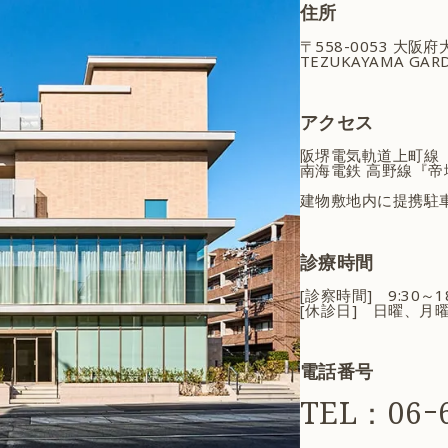
住所
〒558-0053 大阪
TEZUKAYAMA GARD
アクセス
阪堺電気軌道上町線
南海電鉄 高野線『帝
建物敷地内に提携駐
診療時間
[診察時間] 9:30～
[休診日] 日曜、月
電話番号
TEL：06ｰ6