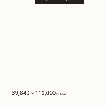
IPL（体）
肌育注射
CO2レーザー
39,840～110,000
円(税込)
糸リフト