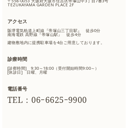
〒558-0053 大阪府大阪市住吉区
帝塚山中3丁目7番3号
TEZUKAYAMA GARDEN PLACE 2F
アクセス
阪堺電気軌道上町線『帝塚山三丁目駅』 徒歩0分
南海電鉄 高野線『帝塚山駅』 徒歩4分
建物敷地内に提携駐車場を4台ご用意しております。
診療時間
[診察時間] 9:30～18:00（受付開始時間9:00～）
[休診日] 日曜、月曜
電話番号
TEL：06ｰ6625ｰ9900