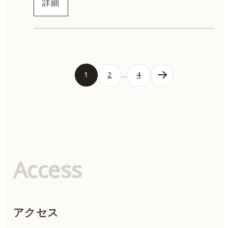
詳細
投
1
2
…
4
稿
の
ペ
ー
ジ
送
り
Access
アクセス