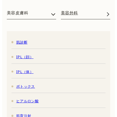
美容皮膚科
美容外科
肌診断
IPL（顔）
IPL（体）
ボトックス
ヒアルロン酸
肌育注射