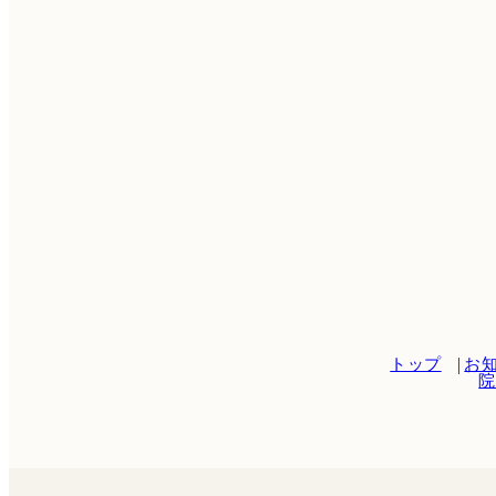
術をご希望の場合は、ご予約の
トップ
お
院