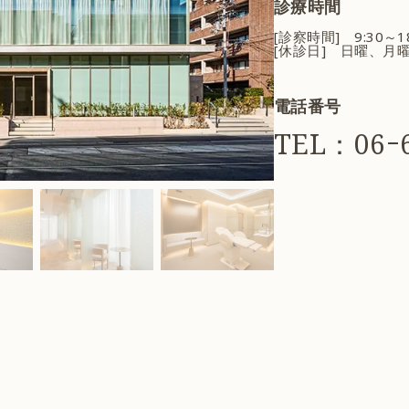
診療時間
[診察時間] 9:30～
[休診日] 日曜、月
電話番号
TEL：06ｰ6