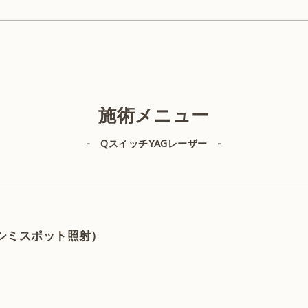
美容外科
施術メニュー
- QスイッチYAGレーザー -
IPL（顔）
ヒアルロン酸
（シミスポット照射）
ルビーレーザー
サーマジェン