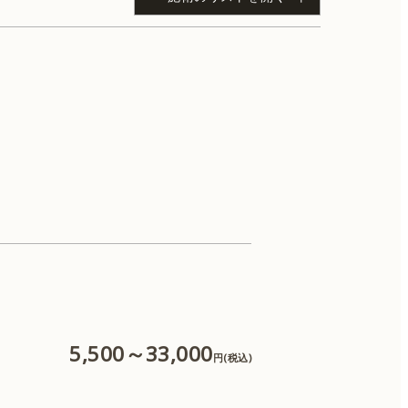
IPL（体）
肌育注射
CO2レーザー
5,500～33,000
円(税込)
糸リフト