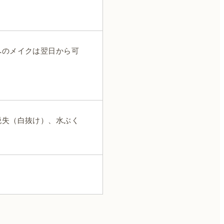
へのメイクは翌日から可
。
脱失（白抜け）、水ぶく
。