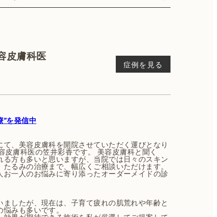
 美容皮膚科医
症例を見る
a
療”を発信中
にて、美容皮膚科を開院させていただく運びとなり
長 美容皮膚科医の笠井彩香です。 美容皮膚科と聞く
れる方も多いと思いますが、当院では日々のスキン
、たるみの治療まで、幅広くご相談いただけます。
人お一人のお悩みに寄り添ったオーダーメイドの診
いましたが、現在は、子育て疲れの肌荒れや年齢と
の悩みも多いです。
、効果が期待できる施術を私が厳選してご提案して