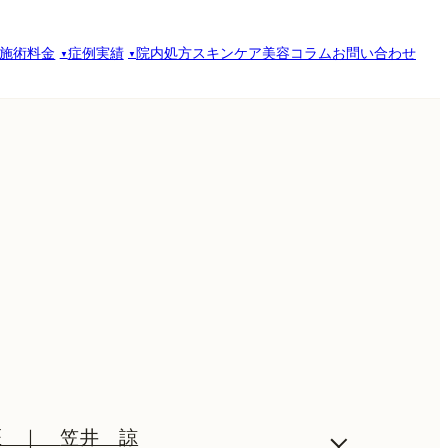
施術料金
症例実績
院内処方スキンケア
美容コラム
お問い合わせ
医
｜
笠井 諒