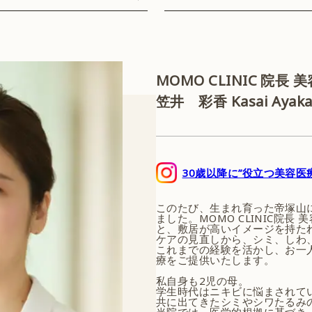
MOMO CLINIC 院長
笠井 彩香
Kasai Ayak
30歳以降に”役立つ美容医
このたび、生まれ育った帝塚山
ました。MOMO CLINIC院
と、敷居が高いイメージを持た
ケアの見直しから、シミ、しわ
これまでの経験を活かし、お一
療をご提供いたします。
私自身も2児の母。
学生時代はニキビに悩まされて
共に出てきたシミやシワたるみ
当院では、医学的根拠に基づき