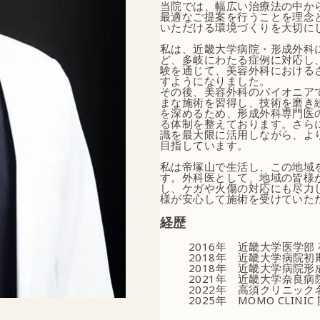
当院では、幅広い治療法の中か
最適なご提案を行うことを理念
いただける環境づくりを大切に
私は、近畿大学病院・形成外科
ど、多岐にわたる症例に対応し
験を通じて、美容外科における
すようになりました。
その後、美容外科のパイオニア
まな施術を習得し、技術を磨き
を深めるため、形成外科専門医
る体制を整えております。さら
識を最大限に活用しながら、よ
目指しています。
私は帝塚山で生活し、この地域
す。外科医として、地域の皆様
し、ケガや火傷の対応にも尽力
様が安心して施術を受けていた
経歴
2016年
近畿大学医学部 
2018年
近畿大学病院初
2018年
近畿大学病院形成
2021年
近畿大学奈良病院
2022年
高須クリニック名
2025年
MOMO CLINIC