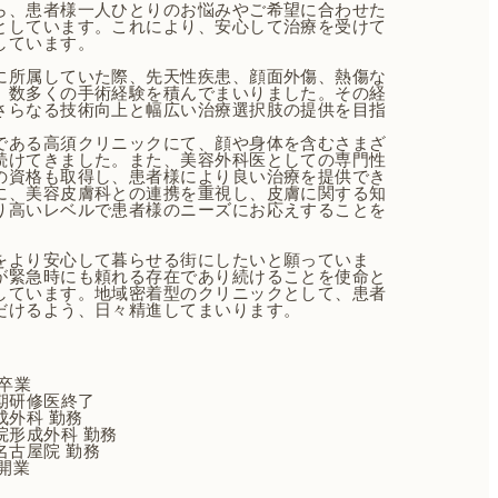
ら、患者様一人ひとりのお悩みやご希望に合わせた
としています。これにより、安心して治療を受けて
しています。
に所属していた際、先天性疾患、顔面外傷、熱傷な
、数多くの手術経験を積んでまいりました。その経
さらなる技術向上と幅広い治療選択肢の提供を目指
である高須クリニックにて、顔や身体を含むさまざ
続けてきました。また、美容外科医としての専門性
の資格も取得し、患者様により良い治療を提供でき
に、美容皮膚科との連携を重視し、皮膚に関する知
り高いレベルで患者様のニーズにお応えすることを
をより安心して暮らせる街にしたいと願っていま
が緊急時にも頼れる存在であり続けることを使命と
しています。地域密着型のクリニックとして、患者
だけるよう、日々精進してまいります。
卒業
期研修医終了
外科 勤務
形成外科 勤務
古屋院 勤務
 開業