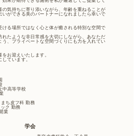
様の気持ちに寄り添いながら、年齢を重ねることが
伝いができる美のパートナーになれましたら幸いで
受ける場所ではなく心と体が癒される特別な空間で
訪れたような非日常感を大切にしながら、あなただ
よう、プライベートな空間づくりにも力を入れてい
様をお迎えいたします。
にしています。
園
校
丘中高等学校
業
まち皮フ科 勤務
ック 勤務
 開業
学会