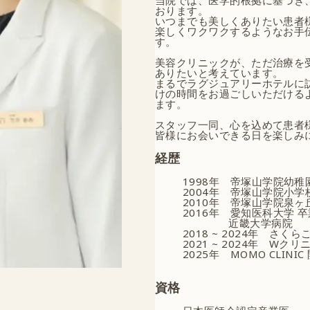
おります。
いつまでも美しくありたい患者
楽しくワクワクするようなお手
す。
美容クリニックが、ただ治療を
ありたいと考えています。
まるでラグジュアリーホテルに
けの時間をお過ごしいただける
ます。
スタッフ一同、心を込めて患者
皆様にお会いできる日を楽しみ
経歴
1998年
帝塚山学院幼稚
2004年
帝塚山学院小学
2010年
帝塚山学院泉ヶ
2016年
愛知医科大学 卒
近畿大学病院
2018 ~ 2024年
さくらこ
2021 ~ 2024年
Wクリニ
2025年
MOMO CLINIC
資格