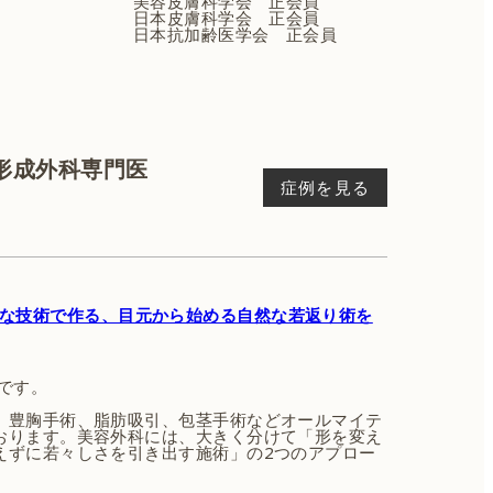
美容皮膚科学会 正会員
日本皮膚科学会 正会員
日本抗加齢医学会 正会員
 形成外科専門医
症例を見る
な技術で作る、目元から始める自然な若返り術を
です。
、豊胸手術、脂肪吸引、包茎手術などオールマイテ
おります。美容外科には、大きく分けて「形を変え
えずに若々しさを引き出す施術」の2つのアプロー