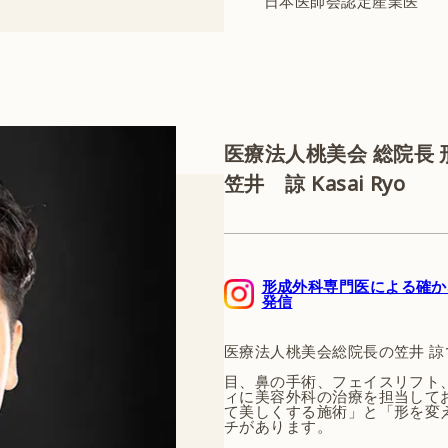
日本医師会認定産業医
医療法人桃美会 総院長
笠井 諒
Kasai Ryo
形成外科専門医による確か
発信
医療法人桃美会総院長の笠井 諒
目、鼻の手術、フェイスリフト
ィに美容外科の治療を担当して
て美しくする施術」と「形を変
チがあります。