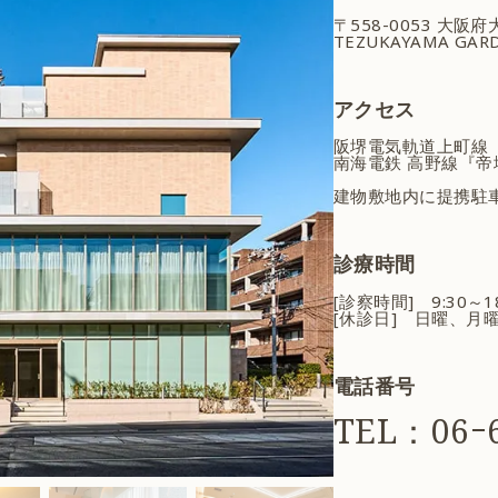
〒558-0053 大阪
TEZUKAYAMA GARD
アクセス
阪堺電気軌道上町線
南海電鉄 高野線『帝
建物敷地内に提携駐
診療時間
[診察時間] 9:30～
[休診日] 日曜、月
電話番号
TEL：06ｰ6