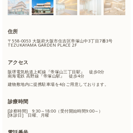
住所
〒558-0053 大阪府大阪市住吉区
帝塚山中3丁目7番3号
TEZUKAYAMA GARDEN PLACE 2F
アクセス
阪堺電気軌道上町線『帝塚山三丁目駅』 徒歩0分
南海電鉄 高野線『帝塚山駅』 徒歩4分
建物敷地内に提携駐車場を4台ご用意しております。
診療時間
[診察時間] 9:30～18:00（受付開始時間9:00～）
[休診日] 日曜、月曜
電話番号