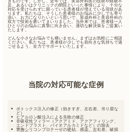
きものです。しかし、近年では、美容外科医の技術や経験不
足、あるいはクリニックの閉院といった事情により、十分な
対応を受けられずに困っている患者様が増えている現状があ
ります。私たちは、そうした患者様のお悩みに少しでも寄り
添い、お力になりたいという思いで、形成外科と美容外科の
双方で技術を磨いてまいりました。当外来では、患者様一人
ひとりのお悩みに真摯に向き合い、適切な解決策をご提案い
たします。
どんな小さなお悩みでも構いません。まずはお気軽にご相談
ください。私たちは、患者様が少しでも前向きな気持ちで過
ごせるよう、全力でサポートいたします。
当院の対応可能な症例
ボトックス注入の修正（効きすぎ、左右差、吊り眉な
ど）
ヒアルロン酸注入による失敗の修正
非吸収性フィラー（アクアミド、アクアフィリング、
エンドプラスト、バイオアルカミドなど）の除去
豊胸シリコンプロテーゼの硬結、感染、左右差、破損