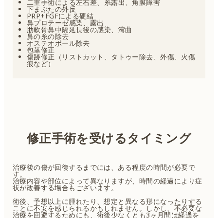
二重手術による左右差、糸露出、角膜障害
下まぶたの外反
PRP+FGFによる硬結
鼻プロテーゼ感染、露出
肋軟骨鼻中隔延長後の感染、湾曲
鼻の糸の除去
オステオポール除去
包茎修正
傷跡修正（リストカット、タトゥー除去、外傷、火傷
痕など）
修正手術を受けるタイミング
治療後の傷が回復するまでには、ある程度の時間が必要で
す。
治療内容や部位によって異なりますが、時間の経過により症
状が改善する場合もございます。
術後、予想以上に腫れたり、想定と異なる形になったりする
ことに不安を感じられるかもしれません。しかし、不必要な
治療を回避するためにも、術後少なくとも3ヶ月間は経過を