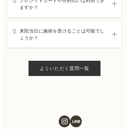
Q.
クレジットカードや分割払いは利用でき
は料金表ページをご確認いただくか、カウン
ますか？
セリングでご案内いたします。
A.
→ 料金表ページへ
はい、クレジットカードや医療ローンを利用
Q.
来院当日に施術を受けることは可能でし
した分割払いも可能です。詳細は受付スタッ
ょうか？
フにお問い合わせください。
A.
ドクターの判断やご希望の施術、当日のご予
約状況により異なりますが、当日にお受けい
よくいただく質問一覧
ただける施術もございます。当日の施術をご
希望の場合は、ご予約の際にお気軽にご相談
ください。