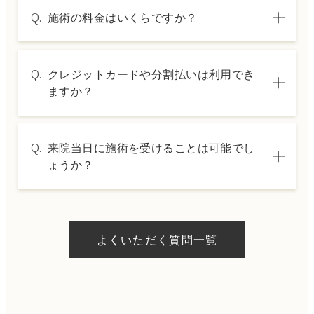
Q.
施術の料金はいくらですか？
A.
施術内容によって料金は異なります。詳しく
Q.
クレジットカードや分割払いは利用でき
は料金表ページをご確認いただくか、カウン
ますか？
セリングでご案内いたします。
A.
→ 料金表ページへ
はい、クレジットカードや医療ローンを利用
Q.
来院当日に施術を受けることは可能でし
した分割払いも可能です。詳細は受付スタッ
ょうか？
フにお問い合わせください。
A.
ドクターの判断やご希望の施術、当日のご予
約状況により異なりますが、当日にお受けい
よくいただく質問一覧
ただける施術もございます。当日の施術をご
希望の場合は、ご予約の際にお気軽にご相談
ください。