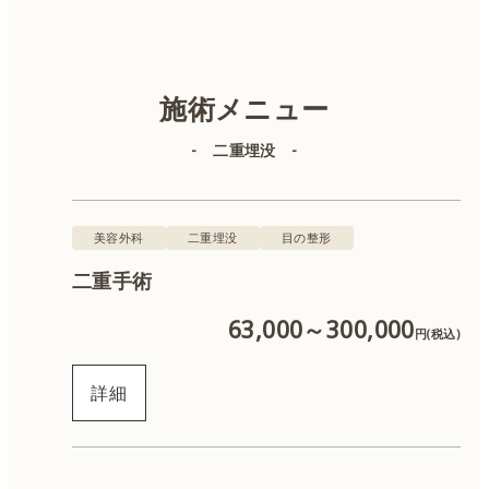
美容皮膚科
美容外科
施術メニュー
- 二重埋没 -
二重埋没
目の整形
美容外科
二重埋没
目の整形
二重手術
クマ治療
63,000～300,000
円(税込)
フェイスリフト
詳細
鼻の整形
口の整形