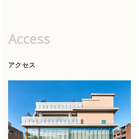
脂肪吸引
Access
胸の整形
リダクション（体のたるみ取り）
アクセス
顎の整形
男性器の整形
刺青除去（タトゥー除去）
ワキガ治療