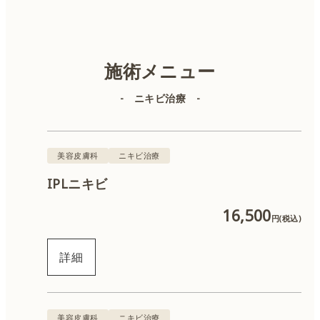
美容皮膚科
美容外科
施術メニュー
- ニキビ治療 -
肌診断
IPL（顔）
美容皮膚科
ニキビ治療
IPLニキビ
IPL（体）
16,500
円(税込)
ボトックス
詳細
ヒアルロン酸
肌育注射
美容皮膚科
ニキビ治療