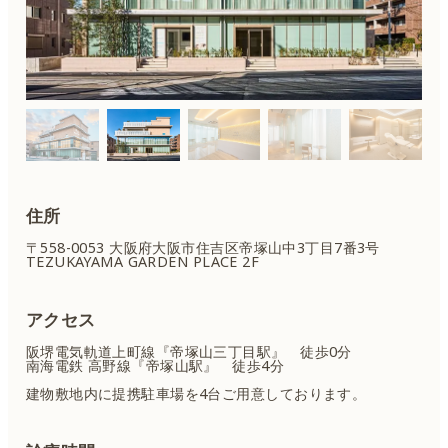
住所
〒558-0053 大阪府大阪市住吉区
帝塚山中3丁目7番3号
TEZUKAYAMA GARDEN PLACE 2F
アクセス
阪堺電気軌道上町線『帝塚山三丁目駅』 徒歩0分
南海電鉄 高野線『帝塚山駅』 徒歩4分
建物敷地内に提携駐車場を4台ご用意しております。