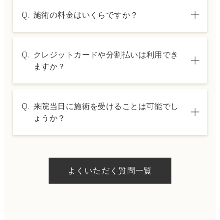
Q.
施術の料金はいくらですか？
A.
施術内容によって料金は異なります。詳しく
Q.
クレジットカードや分割払いは利用でき
は料金表ページをご確認いただくか、カウン
ますか？
セリングでご案内いたします。
A.
→ 料金表ページへ
はい、クレジットカードや医療ローンを利用
Q.
来院当日に施術を受けることは可能でし
した分割払いも可能です。詳細は受付スタッ
ょうか？
フにお問い合わせください。
A.
ドクターの判断やご希望の施術、当日のご予
約状況により異なりますが、当日にお受けい
よくいただく質問一覧
ただける施術もございます。当日の施術をご
希望の場合は、ご予約の際にお気軽にご相談
ください。