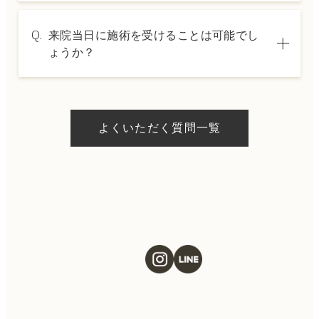
A.
→ 料金表ページへ
はい、クレジットカードや医療ローンを利用
Q.
来院当日に施術を受けることは可能でし
した分割払いも可能です。詳細は受付スタッ
ょうか？
フにお問い合わせください。
A.
ドクターの判断やご希望の施術、当日のご予
約状況により異なりますが、当日にお受けい
よくいただく質問一覧
ただける施術もございます。当日の施術をご
希望の場合は、ご予約の際にお気軽にご相談
ください。