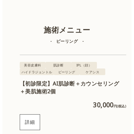
美容皮膚科
美容外科
施術メニュー
- ピーリング -
肌診断
IPL（顔）
美容皮膚科
肌診断
IPL（顔）
ハイドラジェントル
ピーリング
ケアシス
IPL（体）
【初診限定】AI肌診断＋カウンセリング
＋美肌施術2個
ボトックス
30,000
円(税込)
ヒアルロン酸
詳細
肌育注射