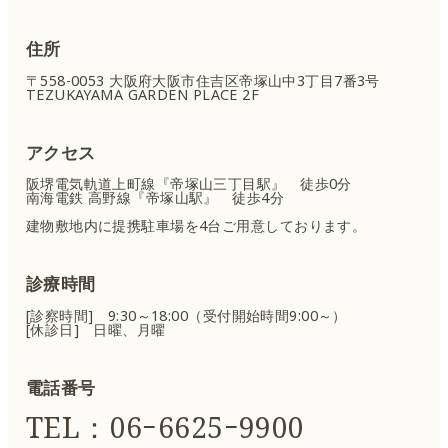
住所
〒558-0053 大阪府大阪市住吉区
帝塚山中3丁目7番3号
TEZUKAYAMA GARDEN PLACE 2F
アクセス
阪堺電気軌道上町線『帝塚山三丁目駅』 徒歩0分
南海電鉄 高野線『帝塚山駅』 徒歩4分
建物敷地内に提携駐車場を4台ご用意しております。
診療時間
[診察時間] 9:30～18:00（受付開始時間9:00～）
[休診日] 日曜、月曜
電話番号
TEL：06ｰ6625ｰ9900