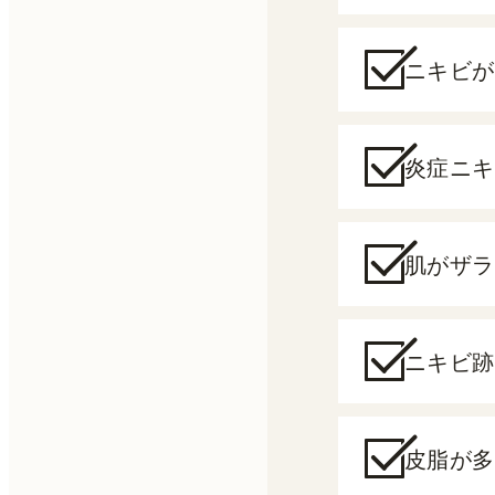
ニキビが
炎症ニキ
肌がザラ
ニキビ跡
皮脂が多