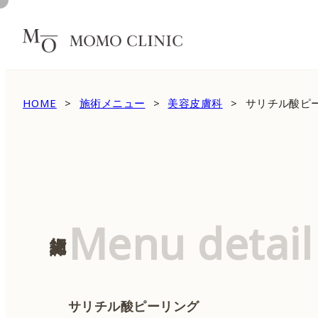
HOME
施術メニュー
美容皮膚科
サリチル酸ピ
Menu detail
施術詳細
サリチル酸ピーリング