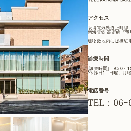
アクセス
阪堺電気軌道上町線
南海電鉄 高野線『帝
建物敷地内に提携駐
診療時間
[診察時間] 9:30～
[休診日] 日曜、月
電話番号
TEL：06ｰ6