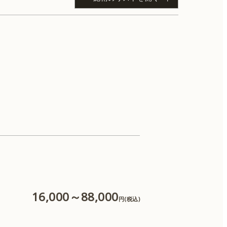
IPL（体）
肌育注射
CO2レーザー
16,000～88,000
円(税込)
糸リフト