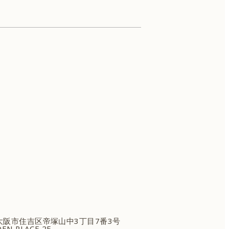
ケアシス
府大阪市住吉区
帝塚山中3丁目7番3号
EN PLACE 2F