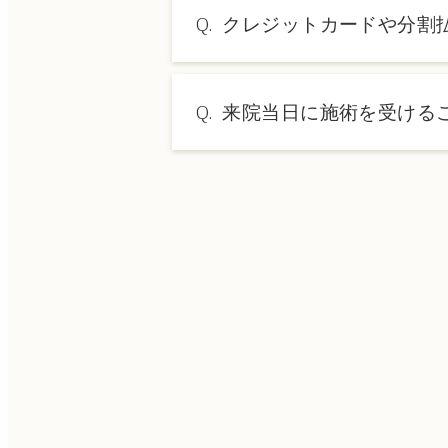
施術内容によって料金は異なり
Q.
クレジットカードや分割
→ 料金表ページへ
A.
はい、クレジットカードや医療
Q.
来院当日に施術を受ける
A.
ドクターの判断やご希望の施術
術をご希望の場合は、ご予約の