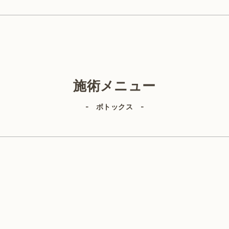
美容外科
施術メニュー
- ボトックス -
IPL（顔）
ヒアルロン酸
ルビーレーザー
サーマジェン