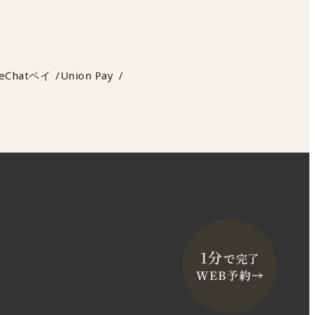
eChatペイ
Union Pay