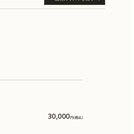
IPL（体）
肌育注射
CO2レーザー
30,000
円(税込)
糸リフト