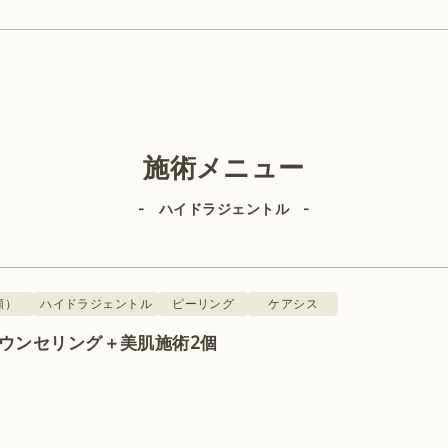
美容外科
施術メニュー
- ハイドラジェントル -
IPL（顔）
ヒアルロン酸
顔）
ハイドラジェントル
ピーリング
ケアシス
カウンセリング＋美肌施術2個
ルビーレーザー
サーマジェン