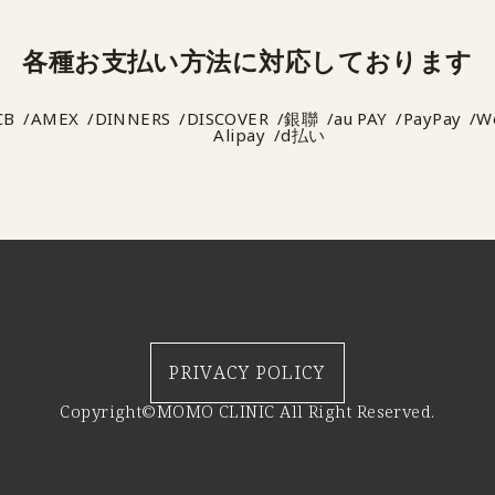
各種お支払い方法に
対応しております
CB
AMEX
DINNERS
DISCOVER
銀聯
au PAY
PayPay
W
Alipay
d払い
PRIVACY POLICY
Copyright©MOMO CLINIC All Right Reserved.