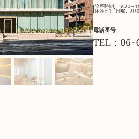
[診察時間] 9:30～
[休診日] 日曜、月
電話番号
TEL：06ｰ6