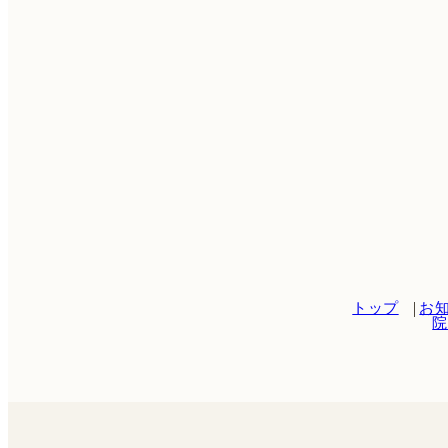
トップ
お
院