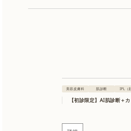
美容皮膚科
肌診断
ボトックス
美容皮膚科
肌診断
IPL（
【初診限定】AI肌診断＋
QスイッチYAGレーザー
ハイフ