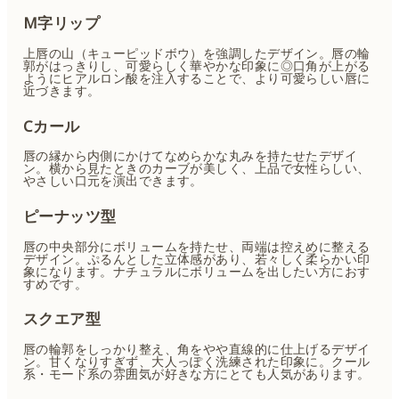
M字リップ
上唇の山（キューピッドボウ）を強調したデザイン。唇の輪
郭がはっきりし、可愛らしく華やかな印象に◎口角が上がる
ようにヒアルロン酸を注入することで、より可愛らしい唇に
近づきます。
Cカール
唇の縁から内側にかけてなめらかな丸みを持たせたデザイ
ン。横から見たときのカーブが美しく、上品で女性らしい、
やさしい口元を演出できます。
ピーナッツ型
唇の中央部分にボリュームを持たせ、両端は控えめに整える
デザイン。ぷるんとした立体感があり、若々しく柔らかい印
象になります。ナチュラルにボリュームを出したい方におす
すめです。
スクエア型
唇の輪郭をしっかり整え、角をやや直線的に仕上げるデザイ
ン。甘くなりすぎず、大人っぽく洗練された印象に。クール
系・モード系の雰囲気が好きな方にとても人気があります。