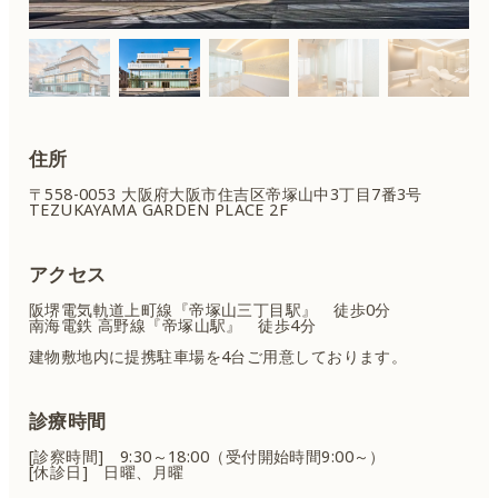
住所
〒558-0053 大阪府大阪市住吉区
帝塚山中3丁目7番3号
TEZUKAYAMA GARDEN PLACE 2F
アクセス
阪堺電気軌道上町線『帝塚山三丁目駅』 徒歩0分
南海電鉄 高野線『帝塚山駅』 徒歩4分
建物敷地内に提携駐車場を4台ご用意しております。
診療時間
[診察時間] 9:30～18:00（受付開始時間9:00～）
[休診日] 日曜、月曜