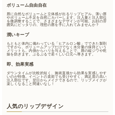
ボリューム自由自在
唇に自然なボリュームと立体感が出るリップヒアル。薄い唇
やボリューム不足を自然にカバーします。注入量と注入部位
を微調整することで、さまざまなデザインが可能。お顔の雰
囲気にピッタリの、理想の唇を手に入れてみませんか？
潤いキープ
もともと体内に備わっている「ヒアルロン酸」でできた製剤
ですから、ボリュームアップだけでなく水分量の保持という
メリットも。内側からハリを与えることで、唇の縦ジワや乾
燥を防ぎます。ぷるぷるで若々しい口元へ導きます。
即、効果実感
ダウンタイムが比較的短く、施術直後から効果を実感しやす
いのが特徴。イベントの直前でも受けやすく、満足度の高い
注入部位です。翌日からメイクできるので、リップメイクが
楽しくなること間違いなし！
人気のリップデザイン