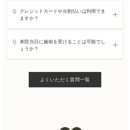
A.
施術内容によって料金は異なります。詳しく
Q.
クレジットカードや分割払いは利用でき
は料金表ページをご確認いただくか、カウン
ますか？
セリングでご案内いたします。
A.
→ 料金表ページへ
はい、クレジットカードや医療ローンを利用
Q.
来院当日に施術を受けることは可能でし
した分割払いも可能です。詳細は受付スタッ
ょうか？
フにお問い合わせください。
A.
ドクターの判断やご希望の施術、当日のご予
約状況により異なりますが、当日にお受けい
よくいただく質問一覧
ただける施術もございます。当日の施術をご
希望の場合は、ご予約の際にお気軽にご相談
ください。