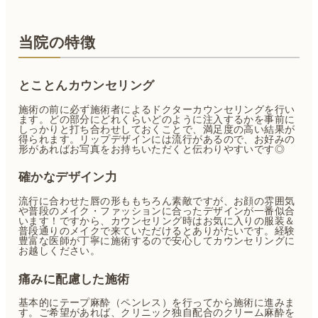
当院の特徴
とことんカウンセリング
施術の前に必ず施術者によるドクターカウンセリングを行い
ます。どの部分にどれくらいどのように注入するかを事前に
しっかりと打ち合わせしておくことで、満足度の高い結果が
得られます。リップデザインには流行があるので、お好みの
形があればお写真をお持ちいただくと伝わりやすいです◎
確かなデザイン力
流行に合わせた唇の形ももちろん素敵ですが、お顔の雰囲気
や普段のメイク・ファッションに合ったデザインが一番似合
います！ですから、カウンセリング時はお気に入りの服装＆
普段通りのメイクで来ていただけるとありがたいです。経験
豊富な医師が丁寧に施術するので安心してカウンセリングに
お越しください。
痛みに配慮した施術
基本的にテープ麻酔（ペンレス）を行ってから施術に進みま
す。ご希望があれば、クリニック独自配合のクリーム麻酔を