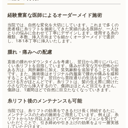
経験豊富な医師によるオーダーメイド施術
当院では、自然な変化を大切にしています。これまで多くの
患者様に糸リフトを施術してきた実績のある医師が、一人ひ
とりの悩みに合わせて丁寧にデザインします。使用する糸の
種類、本数、挿入方向までを細かくオーダーメイドで選択
し、1本1本丁寧に挿入いたします。
腫れ・痛みへの配慮
直後の腫れやダウンタイムを考慮し、翌日から周りにバレに
くい糸リフトを目指しています。痛みが不安な方や恐怖心が
ある方は、局所麻酔に加え、笑気麻酔を追加することも可能
です。また、施術後はオリジナル内服薬で腫れや痛みを緩和
することも可能です。翌日から普段通りの生活を送っていた
だける方がほとんどです。糸リフトは、髪の生え際に開けた
小さな穴から挿入するので、傷跡はほとんど目立ちません。
傷跡は、1週間ほどで自然に目立たなくなっていきます。
糸リフト後のメンテナンスも可能
当院では、糸リフトの効果をできるだけ長く持続するたに、
メンテナンスのための施術をご用意しています。例えば、糸
リフトから1か月以上あけてハイフやサーマジェンを受けて
いただくことで、引き締めや引き上げの効果をより一層実感
していただけます。