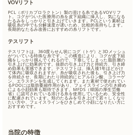
VOVリフト
PCL（ポリカプロラクトン）製の溶ける糸であるVOVリフ
ト。コグがついた医療用の糸を皮下組織に挿入し、気になる
たるみをしっかりと引き上げていきます。PCLという素材は
吸収糸の中でも分解速度が遅いため、比較的長持ちします。
長期的なたるみ改善におすすめの糸リフトです。
テスリフト
テスリフトは、360度らせん状にコグ（トゲ）と3Dメッシュ
がついている特殊な糸です。この構造により、コグが皮下組
織をしっかり掴んでくれるので、下垂してしまった脂肪層の
引き上げに効果的です。抜群の引き上げ力と持続力、引き締
め効果も実感できます。テスリフトは、挿入後1年ほどかけ
て体内に吸収されますが、糸が吸収された後も、引き上げ力
を持続させ、長期にわたり持続的にヒアルロン酸、コラーゲ
ン、エラスチンを生成してくれます。また素材で使われてい
るPDOには脂肪萎縮作用があり、フェイスラインの引き締め
による小顔効果も期待できます。MFDS（韓国の厚生労働
省）に認可されている溶ける糸を使用しているため、安全性
に配慮されています。頬のたるみを引き上げて若々しくなり
たい方や、フェイスラインをひきしめて小顔になりたい方に
おすすめです。
当院の特徴