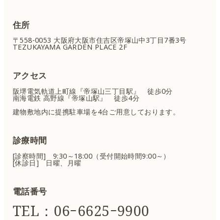
住所
〒558-0053 大阪府大阪市住吉区
帝塚山中3丁目7番3号
TEZUKAYAMA GARDEN PLACE 2F
アクセス
阪堺電気軌道上町線『帝塚山三丁目駅』 徒歩0分
南海電鉄 高野線『帝塚山駅』 徒歩4分
建物敷地内に提携駐車場を4台ご用意しております。
診療時間
[診察時間] 9:30～18:00（受付開始時間9:00～）
[休診日] 日曜、月曜
電話番号
TEL：06ｰ6625ｰ9900