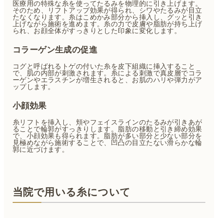
医療用の特殊な糸を使ってたるみを物理的に引き上げます。
そのため、リフトアップ効果が得られ、シワやたるみが目立
たなくなります。糸はこめかみ部分から挿入し、グッと引き
上げながら施術を進めます。糸の力で皮膚や脂肪が持ち上げ
られ、お顔全体がすっきりとした印象に変化します。
コラーゲン生成の促進
コグと呼ばれるトゲの付いた糸を皮下組織に挿入すること
で、肌の内部が刺激されます。糸による刺激で真皮層でコラ
ーゲンやエラスチンが増生されると、お肌のハリや弾力がア
ップします。
小顔効果
糸リフトを挿入し、頬やフェイスラインのたるみが引きあが
ることで輪郭がすっきりします。脂肪の移動と引き締め効果
で、小顔効果も得られます。脂肪が多い部分と少ない部分を
見極めながら施術することで、凹凸の目立たない滑らかな輪
郭に近づけます。
当院で用いる糸について