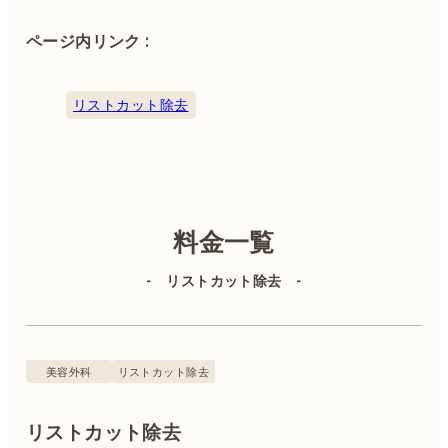
ページ内リンク :
カウンセリング無料 ※別途初診料3,300円（税込）、再診
料1,500円（税込）が必要です。※後遺症外来に関しては、
リストカット除去
初診料5,500円（税込）、再診料3,300円（税込）をいただき
ます。
美容皮膚科
美容外科
料金一覧
- リストカット除去 -
二重埋没
目の整形
美容外科
リストカット除去
クマ治療
リストカット除去