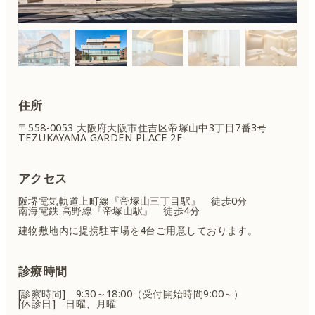
住所
〒558-0053 大阪府大阪市住吉区
帝塚山中3丁目7番3号
TEZUKAYAMA GARDEN PLACE 2F
アクセス
阪堺電気軌道上町線『帝塚山三丁目駅』 徒歩0分
南海電鉄 高野線『帝塚山駅』 徒歩4分
建物敷地内に提携駐車場を4台ご用意しております。
診療時間
[診察時間] 9:30～18:00（受付開始時間9:00～）
[休診日] 日曜、月曜