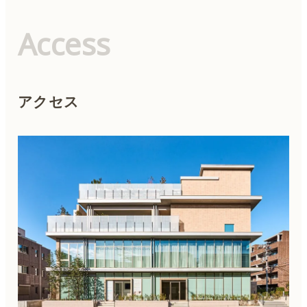
男性器の整形
Access
女性器の整形
アクセス
リストカット除去
刺青除去（タトゥー除去）
耳介形成
へそ形成
ワキガ治療
麻酔