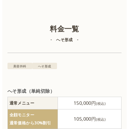
カウンセリング無料 ※別途初診料3,300円（税込）、再診
料金一覧
料1,500円（税込）が必要です。※後遺症外来に関しては、
初診料5,500円（税込）、再診料3,300円（税込）をいただき
- へそ形成 -
ます。
美容皮膚科
美容外科
美容外科
へそ形成
二重埋没
へそ形成（単純切除）
150,000円
通常メニュー
目の整形
全顔モニター
105,000円
クマ治療
通常価格から30%割引