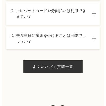
A.
施術内容によって料金は異なります。詳しく
Q.
クレジットカードや分割払いは利用でき
は料金表ページをご確認いただくか、カウン
ますか？
セリングでご案内いたします。
A.
→ 料金表ページへ
はい、クレジットカードや医療ローンを利用
Q.
来院当日に施術を受けることは可能でし
した分割払いも可能です。詳細は受付スタッ
ょうか？
フにお問い合わせください。
A.
ドクターの判断やご希望の施術、当日のご予
約状況により異なりますが、当日にお受けい
よくいただく質問一覧
ただける施術もございます。当日の施術をご
希望の場合は、ご予約の際にお気軽にご相談
ください。