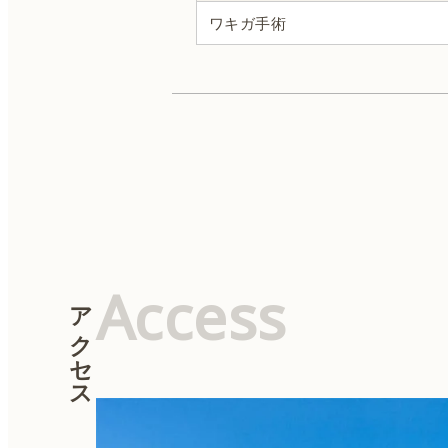
ワキガ手術
顎の整形
女性器の整形
耳介形成
麻酔
Access
アクセス