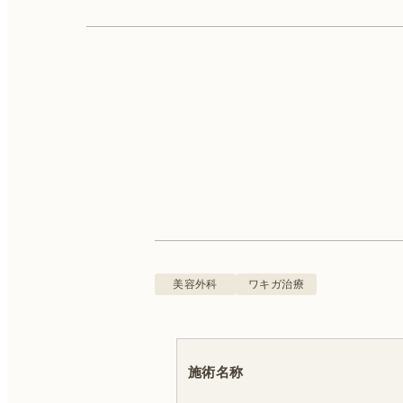
カウンセリング無料 ※別途初診料3,300円（税込
込）をいただきます。
美容皮膚科
二重埋没
美容外科
ワキガ治療
フェイスリフト
施術名称
脂肪吸引