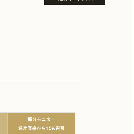
初診料5,500円（税込）、再診料3,300円（税
クマ治療
口の整形
部分モニター
通常価格から15%割引
リダクション（体のたるみ取り）