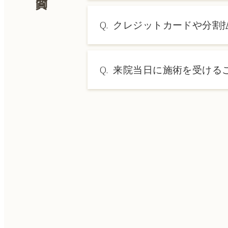
A.
施術内容によって料金は異なり
Q.
クレジットカードや分割
→ 料金表ページへ
A.
はい、クレジットカードや医療
Q.
来院当日に施術を受ける
A.
ドクターの判断やご希望の施術
術をご希望の場合は、ご予約の