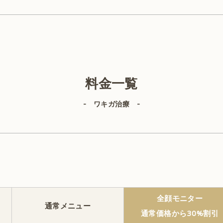
）、再診料1,500円（税込）が必要です。※後遺症外来に関しては、
料金一覧
美容外科
- ワキガ治療 -
目の整形
鼻の整形
全顔モニター
通常メニュー
通常価格から30%割引
胸の整形