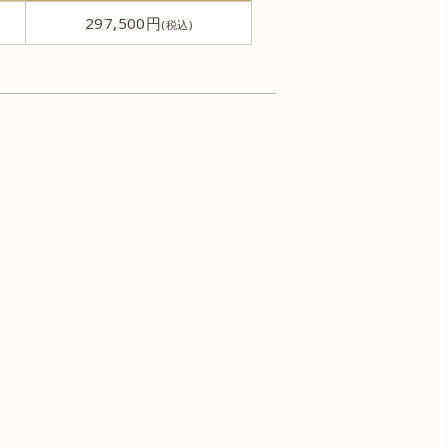
297,500円
男性器の整形
刺青除去（タトゥー除去）
ワキガ治療