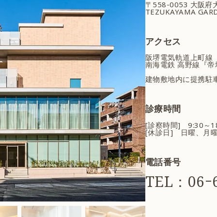
〒558-0053 大阪
TEZUKAYAMA GARD
アクセス
阪堺電気軌道上町線
南海電鉄 高野線『帝
建物敷地内に提携駐
診療時間
[診察時間] 9:30～
[休診日] 日曜、月
電話番号
TEL：06ｰ6