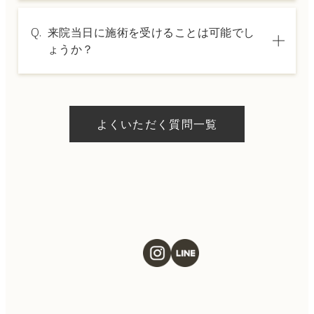
A.
→ 料金表ページへ
はい、クレジットカードや医療ローンを利用
Q.
来院当日に施術を受けることは可能でし
した分割払いも可能です。詳細は受付スタッ
ょうか？
フにお問い合わせください。
A.
ドクターの判断やご希望の施術、当日のご予
約状況により異なりますが、当日にお受けい
よくいただく質問一覧
ただける施術もございます。当日の施術をご
希望の場合は、ご予約の際にお気軽にご相談
ください。