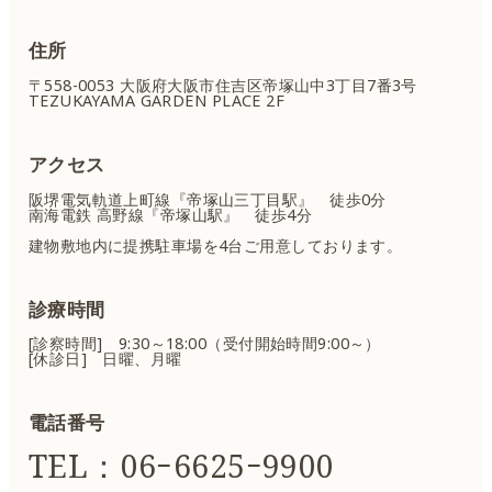
住所
〒558-0053 大阪府大阪市住吉区
帝塚山中3丁目7番3号
TEZUKAYAMA GARDEN PLACE 2F
アクセス
阪堺電気軌道上町線『帝塚山三丁目駅』 徒歩0分
南海電鉄 高野線『帝塚山駅』 徒歩4分
建物敷地内に提携駐車場を4台ご用意しております。
診療時間
[診察時間] 9:30～18:00（受付開始時間9:00～）
[休診日] 日曜、月曜
電話番号
TEL：06ｰ6625ｰ9900