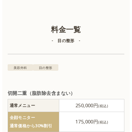
カウンセリング無料 ※別途初診料3,300円（税込）、再診
料金一覧
料1,500円（税込）が必要です。※後遺症外来に関しては、
初診料5,500円（税込）、再診料3,300円（税込）をいただき
- 目の整形 -
ます。
美容皮膚科
美容外科
美容外科
目の整形
二重埋没
切開二重（脂肪除去含まない）
250,000円
通常メニュー
目の整形
全顔モニター
175,000円
クマ治療
通常価格から30%割引