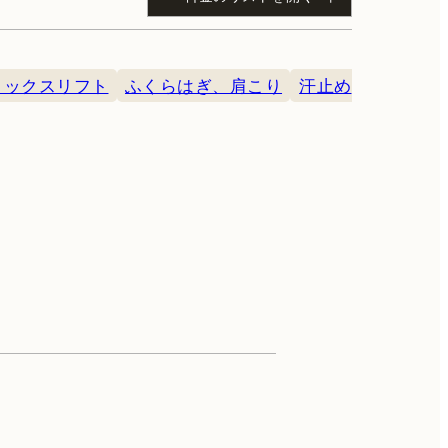
トックスリフト
ふくらはぎ、肩こり
汗止め
初診料5,500円（税込）、再診料3,300円（税
IPL（体）
肌育注射
CO2レーザー