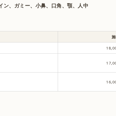
イン、ガミー、小鼻、口角、顎、人中
サーマジェン
ハイドラジェントル
施
18,
ニキビ治療
17,
美容点滴・美容注射
16,
麻酔