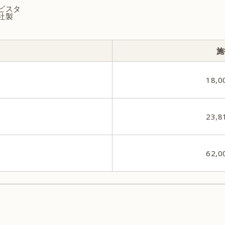
ビスタ
社製
施
18,
23,
62,