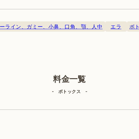
ーライン、ガミー、小鼻、口角、顎、人中
エラ
ボ
）、再診料1,500円（税込）が必要です。※後遺症外来に関しては、
美容外科
料金一覧
- ボトックス -
IPL（顔）
ヒアルロン酸
ルビーレーザー