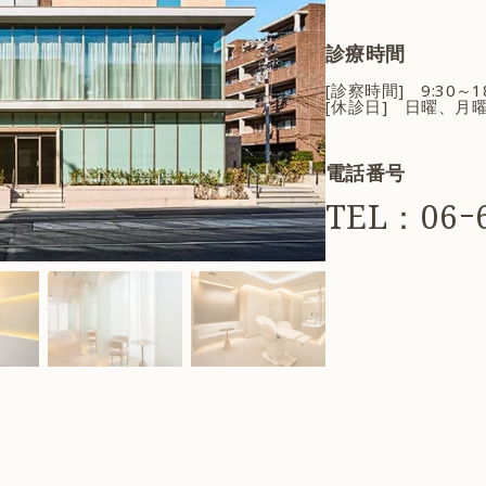
診療時間
[診察時間] 9:30～
[休診日] 日曜、月
電話番号
TEL：06ｰ6