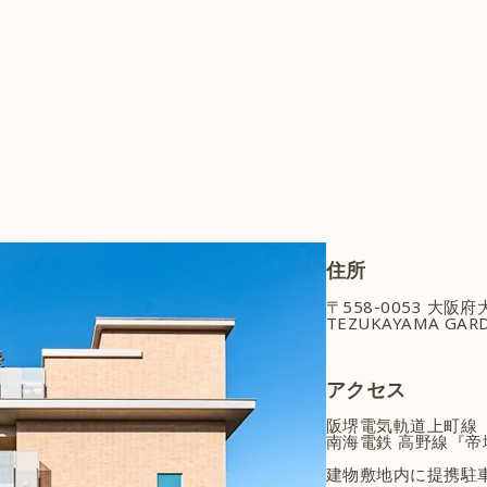
住所
〒558-0053 大阪
TEZUKAYAMA GARD
アクセス
阪堺電気軌道上町線
南海電鉄 高野線『帝
建物敷地内に提携駐