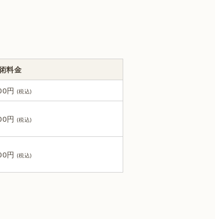
ハイフ＋サーマジェン
ピーリング
術料金
000円
ダイエット・痩身
000円
内服
000円
ピアス