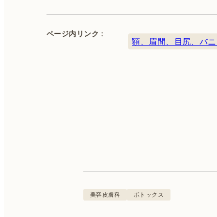
ページ内リンク :
額、眉間、目尻、バニ
カウンセリング無料 ※別途初診料3,300円（税込
込）をいただきます。
美容皮膚科
肌診断
ボトックス
美容皮膚科
ボトックス
QスイッチYAGレーザー