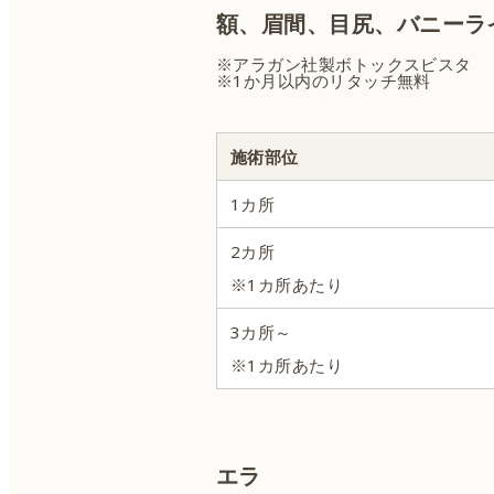
額、眉間、目尻、バニーラ
ハイフ
※アラガン社製ボトックスビスタ
※1か月以内のリタッチ無料
糸リフト
施術部位
1カ所
ケアシス
2カ所
IPL脱毛
※1カ所あたり
3カ所～
外用薬
※1カ所あたり
エラ