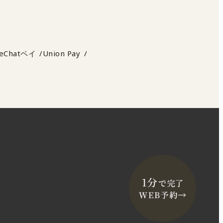
eChatペイ
Union Pay