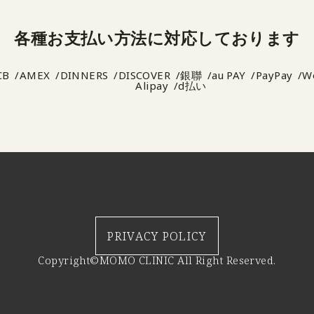
各種お支払い方法に
対応しております
CB
AMEX
DINNERS
DISCOVER
銀聯
au PAY
PayPay
W
Alipay
d払い
PRIVACY POLICY
Copyright©MOMO CLINIC All Right Reserved.