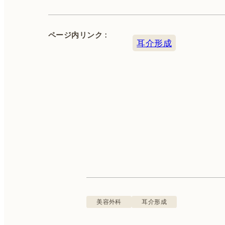
ページ内リンク :
耳介形成
カウンセリング無料 ※別途初診料3,300円（税込
込）をいただきます。
美容皮膚科
二重埋没
フェイスリフト
美容外科
耳介形成
脂肪吸引