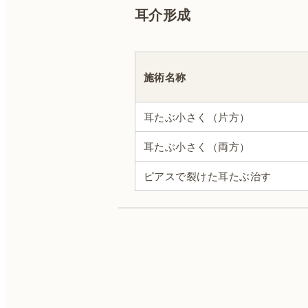
耳介形成
顎の整形
施術名称
女性器の整形
耳たぶ小さく（片方）
耳介形成
耳たぶ小さく（両方）
麻酔
ピアスで裂けた耳たぶ治す