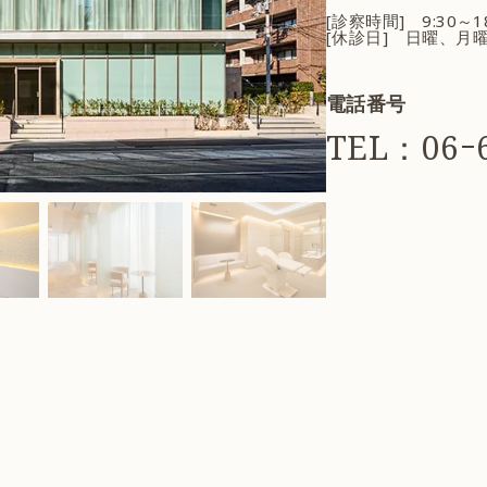
[診察時間] 9:30～
[休診日] 日曜、月
電話番号
TEL：06ｰ6