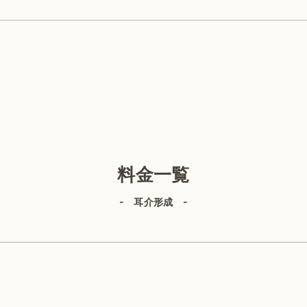
）、再診料1,500円（税込）が必要です。※後遺症外来に関しては、
美容外科
料金一覧
- 耳介形成 -
目の整形
鼻の整形
胸の整形