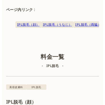
ページ内リンク :
カウンセリング無料 ※別途初診料3,300円（税込）、再診
料1,500円（税込）が必要です。※後遺症外来に関しては、
IPL脱毛（顔）
IPL脱毛（うなじ）
IPL脱毛（両脇）
初診料5,500円（税込）、再診料3,300円（税込）をいただき
ます。
美容皮膚科
美容外科
料金一覧
- IPL脱毛 -
肌診断
IPL（顔）
美容皮膚科
IPL脱毛
IPL（体）
IPL脱毛（顔）