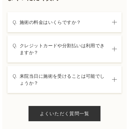
Q.
施術の料金はいくらですか？
A.
施術内容によって料金は異なります。詳しく
Q.
クレジットカードや分割払いは利用でき
は料金表ページをご確認いただくか、カウン
ますか？
セリングでご案内いたします。
A.
→ 料金表ページへ
はい、クレジットカードや医療ローンを利用
Q.
来院当日に施術を受けることは可能でし
した分割払いも可能です。詳細は受付スタッ
ょうか？
フにお問い合わせください。
A.
ドクターの判断やご希望の施術、当日のご予
約状況により異なりますが、当日にお受けい
よくいただく質問一覧
ただける施術もございます。当日の施術をご
希望の場合は、ご予約の際にお気軽にご相談