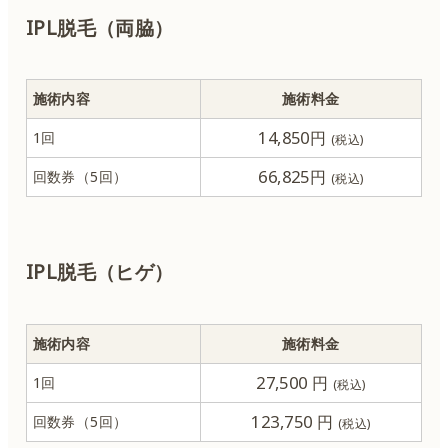
IPL脱毛（両脇）
ハイフ＋サーマジェン
糸リフト
施術内容
施術料金
14,850円
1回
ハイドラジェントル
66,825円
回数券（5回）
ピーリング
ケアシス
IPL脱毛（ヒゲ）
ニキビ治療
施術内容
施術料金
ダイエット・痩身
27,500 円
1回
123,750 円
回数券（5回）
IPL脱毛