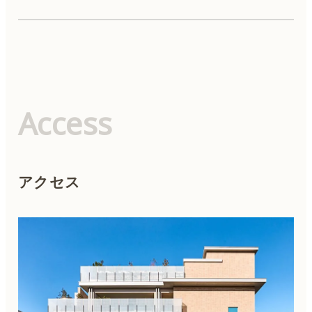
美容点滴・美容注射
内服
外用薬
Access
麻酔
アクセス
ピアス