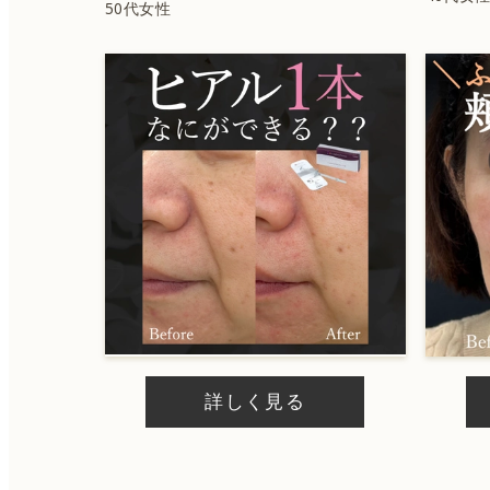
50代女性
詳しく見る