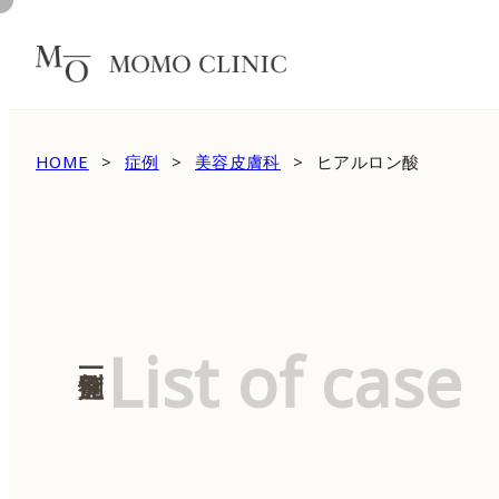
HOME
症例
美容皮膚科
ヒアルロン酸
List of case
症例一覧