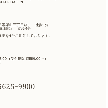
EN PLACE 2F
『帝塚山三丁目駅』 徒歩0分
塚山駅』 徒歩4分
車場を4台ご用意しております。
18:00（受付開始時間9:00～）
曜
625ｰ9900