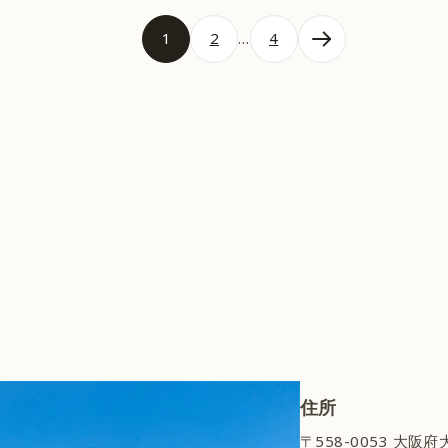
1
2
…
4
住所
〒558-0053 大阪