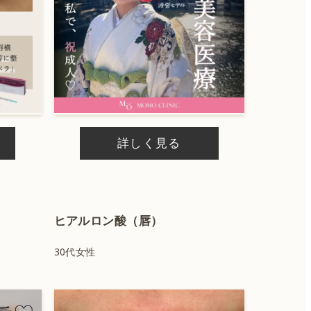
ケアシス
内服
詳しく見る
ヒアルロン酸（唇）
30代女性