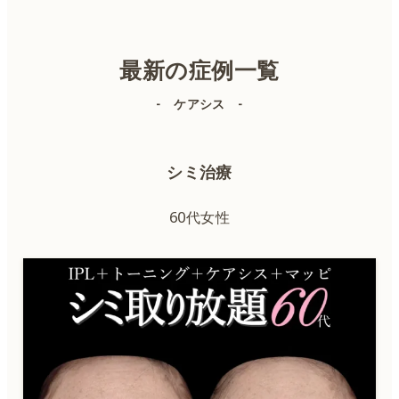
美容皮膚科
美容外科
最新の症例一覧
- ケアシス -
IPL（顔）
シミ治療
IPL（体）
60代女性
ボトックス
ヒアルロン酸
肌育注射
QスイッチYAGレーザー