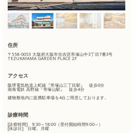
住所
〒558-0053 大阪府大阪市住吉区
帝塚山中3丁目7番3号
TEZUKAYAMA GARDEN PLACE 2F
アクセス
阪堺電気軌道上町線『帝塚山三丁目駅』 徒歩0分
南海電鉄 高野線『帝塚山駅』 徒歩4分
建物敷地内に提携駐車場を4台ご用意しております。
診療時間
[診察時間] 9:30～18:00（受付開始時間9:00～）
[休診日] 日曜、月曜