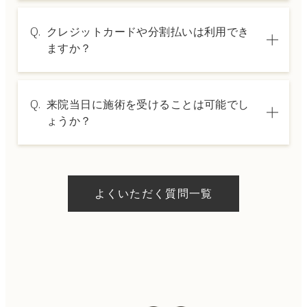
A.
施術内容によって料金は異なります。詳しく
Q.
クレジットカードや分割払いは利用でき
は料金表ページをご確認いただくか、カウン
ますか？
セリングでご案内いたします。
A.
→ 料金表ページへ
はい、クレジットカードや医療ローンを利用
Q.
来院当日に施術を受けることは可能でし
した分割払いも可能です。詳細は受付スタッ
ょうか？
フにお問い合わせください。
A.
ドクターの判断やご希望の施術、当日のご予
約状況により異なりますが、当日にお受けい
よくいただく質問一覧
ただける施術もございます。当日の施術をご
希望の場合は、ご予約の際にお気軽にご相談
ください。