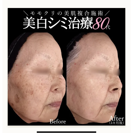
ケアシス
ニキビ治療
ダイエット・痩身
内服
外用薬