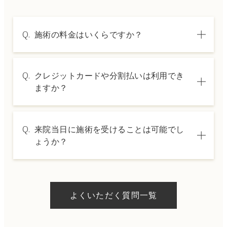
Q.
施術の料金はいくらですか？
A.
施術内容によって料金は異なります。詳しく
Q.
クレジットカードや分割払いは利用でき
は料金表ページをご確認いただくか、カウン
ますか？
セリングでご案内いたします。
A.
→ 料金表ページへ
はい、クレジットカードや医療ローンを利用
Q.
来院当日に施術を受けることは可能でし
した分割払いも可能です。詳細は受付スタッ
ょうか？
フにお問い合わせください。
A.
ドクターの判断やご希望の施術、当日のご予
約状況により異なりますが、当日にお受けい
よくいただく質問一覧
ただける施術もございます。当日の施術をご
希望の場合は、ご予約の際にお気軽にご相談
ください。