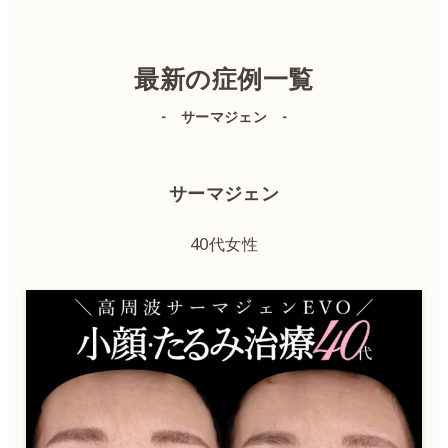
美容皮膚科
美容外科
最新の症例一覧
- サーマジェン -
IPL（顔）
サーマジェン
IPL（体）
40代女性
ボトックス
ヒアルロン酸
肌育注射
QスイッチYAGレーザー