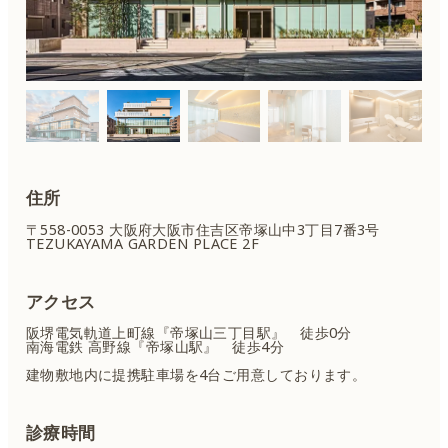
住所
〒558-0053 大阪府大阪市住吉区
帝塚山中3丁目7番3号
TEZUKAYAMA GARDEN PLACE 2F
アクセス
阪堺電気軌道上町線『帝塚山三丁目駅』 徒歩0分
南海電鉄 高野線『帝塚山駅』 徒歩4分
建物敷地内に提携駐車場を4台ご用意しております。
診療時間