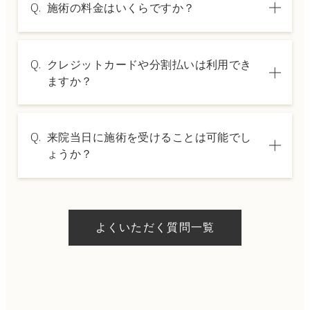
Q.
施術の料金はいくらですか？
A.
施術内容によって料金は異なります。詳しく
Q.
クレジットカードや分割払いは利用でき
は料金表ページをご確認いただくか、カウン
ますか？
セリングでご案内いたします。
A.
→ 料金表ページへ
はい、クレジットカードや医療ローンを利用
Q.
来院当日に施術を受けることは可能でし
した分割払いも可能です。詳細は受付スタッ
ょうか？
フにお問い合わせください。
A.
ドクターの判断やご希望の施術、当日のご予
約状況により異なりますが、当日にお受けい
よくいただく質問一覧
ただける施術もございます。当日の施術をご
希望の場合は、ご予約の際にお気軽にご相談
ください。