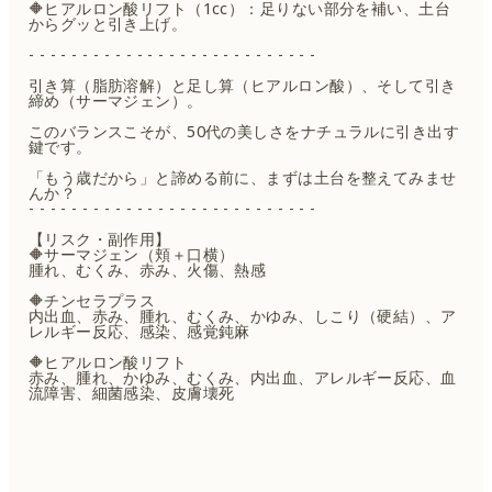
🔶ヒアルロン酸リフト（1cc）：足りない部分を補い、土台
からグッと引き上げ。
- - - - - - - - - - - - - - - - - - - - - - - - - - -
引き算（脂肪溶解）と足し算（ヒアルロン酸）、そして引き
締め（サーマジェン）。
このバランスこそが、50代の美しさをナチュラルに引き出す
鍵です。
「もう歳だから」と諦める前に、まずは土台を整えてみませ
んか？
- - - - - - - - - - - - - - - - - - - - - - - - - - -
【リスク・副作用】
🔶サーマジェン（頬＋口横）
腫れ、むくみ、赤み、火傷、熱感
🔶チンセラプラス
内出血、赤み、腫れ、むくみ、かゆみ、しこり（硬結）、ア
レルギー反応、感染、感覚鈍麻
🔶ヒアルロン酸リフト
赤み、腫れ、かゆみ、むくみ、内出血、アレルギー反応、血
流障害、細菌感染、皮膚壊死