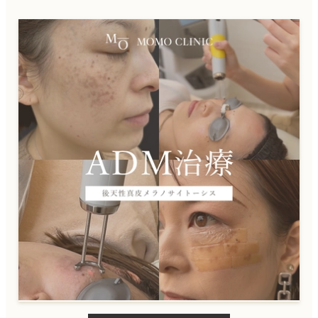
ケアシス
ニキビ治療
ダイエット・痩身
内服
外用薬