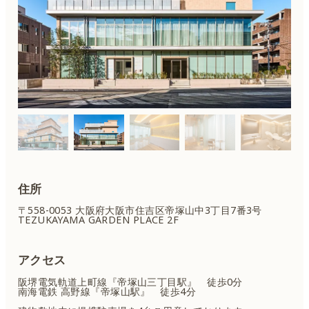
住所
〒558-0053 大阪府大阪市住吉区
帝塚山中3丁目7番3号
TEZUKAYAMA GARDEN PLACE 2F
アクセス
阪堺電気軌道上町線『帝塚山三丁目駅』 徒歩0分
南海電鉄 高野線『帝塚山駅』 徒歩4分