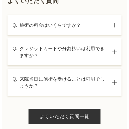
よくいただく質問
Q.
施術の料金はいくらですか？
A.
施術内容によって料金は異なります。詳しく
Q.
クレジットカードや分割払いは利用でき
は料金表ページをご確認いただくか、カウン
ますか？
セリングでご案内いたします。
A.
→ 料金表ページへ
はい、クレジットカードや医療ローンを利用
Q.
来院当日に施術を受けることは可能でし
した分割払いも可能です。詳細は受付スタッ
ょうか？
フにお問い合わせください。
A.
ドクターの判断やご希望の施術、当日のご予
約状況により異なりますが、当日にお受けい
よくいただく質問一覧
ただける施術もございます。当日の施術をご
希望の場合は、ご予約の際にお気軽にご相談