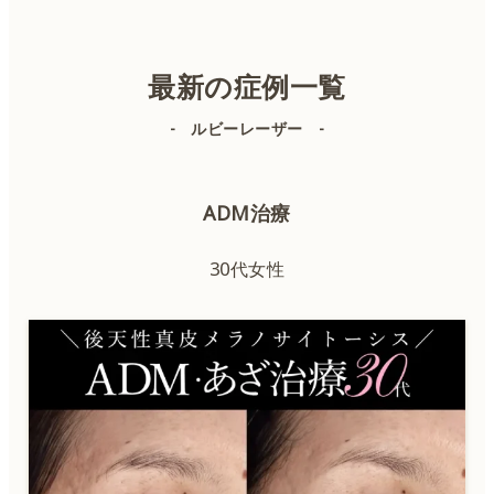
美容皮膚科
美容外科
最新の症例一覧
- ルビーレーザー -
IPL（顔）
ADM治療
IPL（体）
30代女性
ボトックス
ヒアルロン酸
肌育注射
QスイッチYAGレーザー