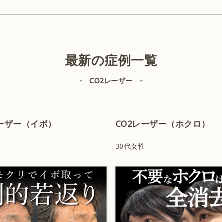
美容外科
最新の症例一覧
- CO2レーザー -
IPL（体）
レーザー（イボ）
CO2レーザー（ホクロ）
肌育注射
性
30代女性
CO2レーザー
ハイフ＋サーマジェン