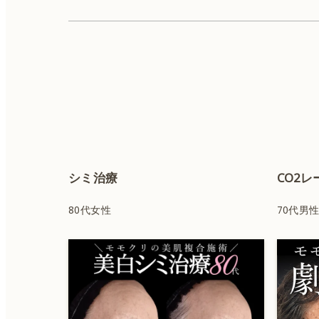
美容皮膚科
IPL（顔）
シミ治療
CO2
ヒアルロン酸
80代女性
70代男
ルビーレーザー
サーマジェン