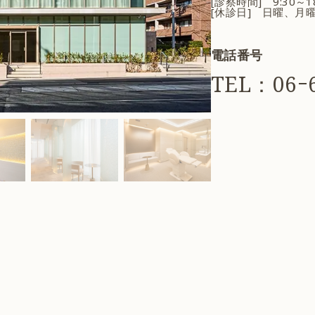
[診察時間] 9:30～
[休診日] 日曜、月
電話番号
TEL：06ｰ6