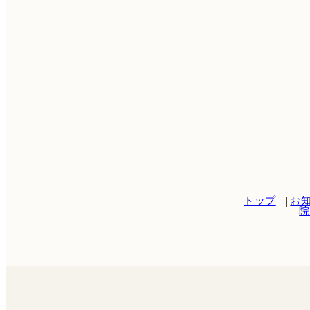
トップ
お
院