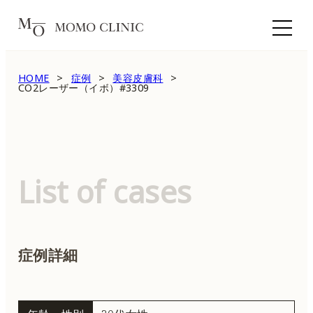
HOME
症例
美容皮膚科
CO2レーザー（イボ）#3309
List of cases
症例詳細