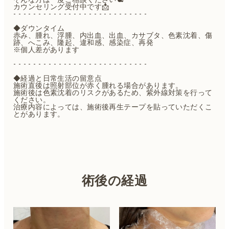
カウンセリング受付中です📩
- - - - - - - - - - - - - - - - - - - - - - - - - - -
◆ダウンタイム
赤み、腫れ、浮腫、内出血、出血、カサブタ、色素沈着、傷
跡、へこみ、隆起、違和感、感染症、再発
※個人差があります
- - - - - - - - - - - - - - - - - - - - - - - - - - -
◆経過と日常生活の留意点
施術直後は照射部位が赤く腫れる場合があります。
施術後は色素沈着のリスクがあるため、紫外線対策を行って
ください。
治療内容によっては、施術後再生テープを貼っていただくこ
とがあります。
術後の経過