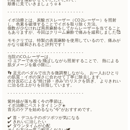
順番に見ていきましょう☺️🌷
- - - - - - - - - - - - - - - - - - - - - - - - - - -
イボ治療とは、炭酸ガスレーザー（CO2レーザー）を照射
し、色素を破壊することでイボを取り除く方法。
個数が少なければ局所麻酔をしてからレーザーを当てること
もありますが、今回はクリーム麻酔で痛みを緩和しました🥰
モモクリでは、特製の表面麻酔を使用しているので、痛みが
かなり緩和されると評判です！
- - - - - - - - - - - - - - - - - - - - - - - - - - -
当院のCO₂レーザーは、
💨 エアーで水分を飛ばしながら照射することで、 熱による
肌ダメージを最小限に。
👣 足元のペダルで出力を微調整しながら、 お一人おひとり
の肌質・イボの深さに合わせて丁寧に除去します。
水分反応による“焼け跡・赤み”のリスクを防ぎ、 よりきれい
に治る仕上がりを目指しています。
- - - - - - - - - - - - - - - - - - - - - - - - - - -
紫外線が落ち着く今の季節は、
イボ治療にベストタイミング☀️
首元のケアを始めるなら“今”がおすすめです。
✔️ 首・デコルテのポツポツが気になる
✔️ きれいに治したい
✔️ ダウンタイムが心配
そんな方は一度ご相談ください🕊