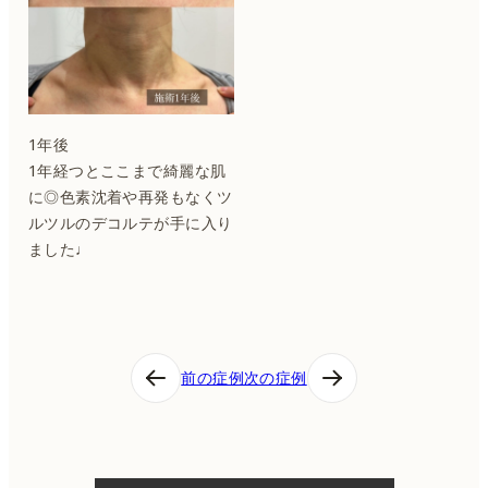
1年後
1年経つとここまで綺麗な肌
に◎色素沈着や再発もなくツ
ルツルのデコルテが手に入り
ました♩
投
前の症例
次の症例
稿
ナ
ビ
ゲ
ー