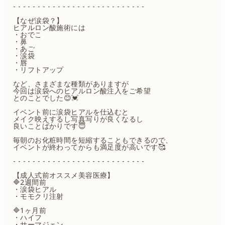
- - - - - - - - - - - - - - - - - - - - - - - - - - -
【なぜ涙袋？】
ヒアルロン酸施術には
・おでこ
・鼻
・あご
・涙袋
・唇
・リフトアップ
など、さまざまな種類がありますが
今回は涙袋へのヒアルロン酸注入をご希望
とのことでした😊💓
イベント前に涙袋ヒアルを仕込むと
メイク映えするし写真写りが良くなるし
良いことばかりです😇
毎朝のお化粧時間を短縮することもできるので、
イベントが終わってからも満足度が高いです🥰
- - - - - - - - - - - - - - - - - - - - - - - - - - -
【成人式前オススメ美容医療】
🔷2週間前
・涙袋ヒアル
・モモクリ注射
🔷1ヶ月前
・ハイフ
・サーマジェン