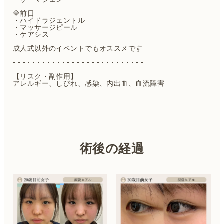
🔷前日
・ハイドラジェントル
・マッサージピール
・ケアシス
成人式以外のイベントでもオススメです
- - - - - - - - - - - - - - - - - - - - - - - - - - -
【リスク・副作用】
アレルギー、しびれ、感染、内出血、血流障害
術後の経過