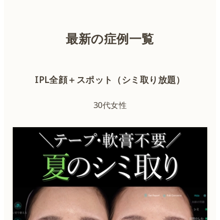
美容皮膚科
美容外科
最新の症例一覧
IPL全顔＋スポット（シミ取り放題）
IPL（顔）
30代女性
IPL（体）
ボトックス
ヒアルロン酸
肌育注射
QスイッチYAGレーザー