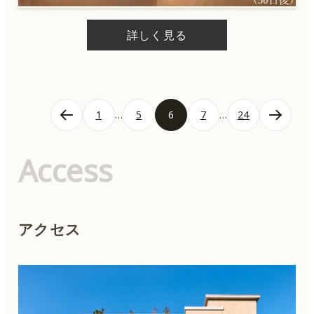
詳しく見る
投
1
…
5
6
7
…
24
稿
の
ペ
Access
ー
ジ
送
り
アクセス