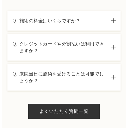
Q.
施術の料金はいくらですか？
A.
施術内容によって料金は異なります。詳しく
Q.
クレジットカードや分割払いは利用でき
は料金表ページをご確認いただくか、カウン
ますか？
セリングでご案内いたします。
A.
→ 料金表ページへ
はい、クレジットカードや医療ローンを利用
Q.
来院当日に施術を受けることは可能でし
した分割払いも可能です。詳細は受付スタッ
ょうか？
フにお問い合わせください。
A.
ドクターの判断やご希望の施術、当日のご予
約状況により異なりますが、当日にお受けい
よくいただく質問一覧
ただける施術もございます。当日の施術をご
希望の場合は、ご予約の際にお気軽にご相談
ください。