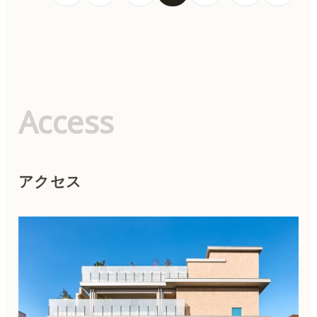
の
ペ
ー
ジ
送
り
Access
アクセス