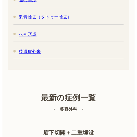
刺青除去（タトゥー除去）
へそ形成
後遺症外来
最新の症例一覧
- 美容外科 -
眉下切開＋二重埋没