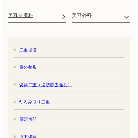
美容皮膚科
美容外科
二重埋没
目の整形
切開二重（脂肪除去含む）
たるみ取り二重
目頭切開
眉下切開