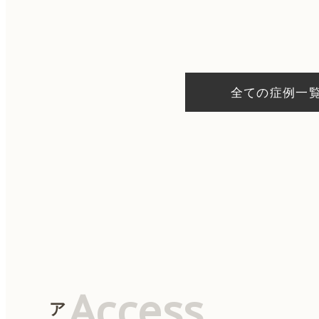
稿
ナ
ビ
ゲ
ー
シ
全ての症例一
ョ
ン
Access