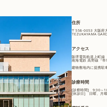
住所
〒558-0053 大阪
TEZUKAYAMA GARD
アクセス
阪堺電気軌道上町線
南海電鉄 高野線『帝
建物敷地内に提携駐
診療時間
[診察時間] 9:30～
[休診日] 日曜、月