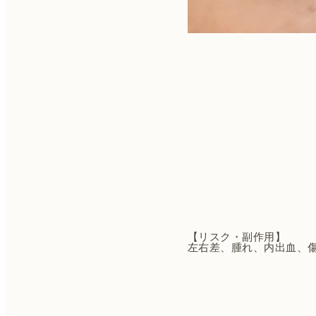
【リスク・副作用】
左右差、腫れ、内出血、
投