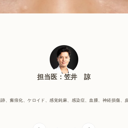
担当医：笠井 諒
傷跡、瘢痕化、ケロイド、感覚鈍麻、感染症、血腫、神経損傷、