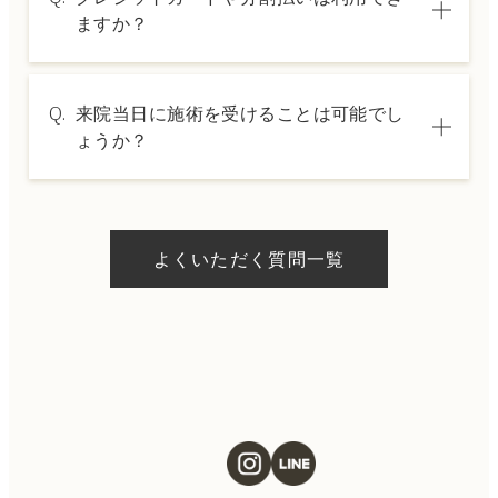
は料金表ページをご確認いただくか、カウン
ますか？
セリングでご案内いたします。
A.
→ 料金表ページへ
はい、クレジットカードや医療ローンを利用
Q.
来院当日に施術を受けることは可能でし
した分割払いも可能です。詳細は受付スタッ
ょうか？
フにお問い合わせください。
A.
ドクターの判断やご希望の施術、当日のご予
約状況により異なりますが、当日にお受けい
よくいただく質問一覧
ただける施術もございます。当日の施術をご
希望の場合は、ご予約の際にお気軽にご相談
ください。