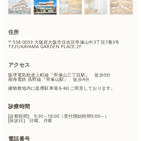
住所
〒558-0053 大阪府大阪市住吉区
帝塚山中3丁目7番3号
TEZUKAYAMA GARDEN PLACE 2F
アクセス
阪堺電気軌道上町線『帝塚山三丁目駅』 徒歩0分
南海電鉄 高野線『帝塚山駅』 徒歩4分
建物敷地内に提携駐車場を4台ご用意しております。
診療時間
[診察時間] 9:30～18:00（受付開始時間9:00～）
[休診日] 日曜、月曜
電話番号