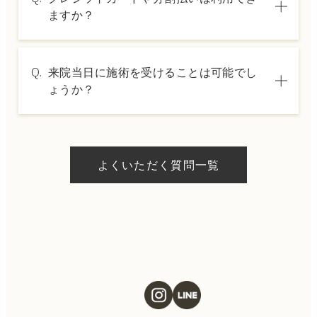
は料金表ページをご確認いただくか、カウン
ますか？
セリングでご案内いたします。
A.
→ 料金表ページへ
はい、クレジットカードや医療ローンを利用
Q.
来院当日に施術を受けることは可能でし
した分割払いも可能です。詳細は受付スタッ
ょうか？
フにお問い合わせください。
A.
ドクターの判断やご希望の施術、当日のご予
約状況により異なりますが、当日にお受けい
よくいただく質問一覧
ただける施術もございます。当日の施術をご
希望の場合は、ご予約の際にお気軽にご相談
ください。