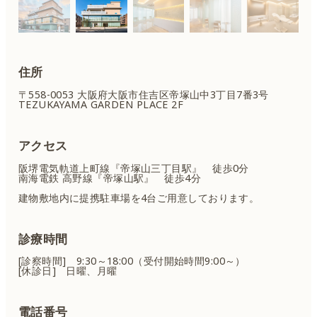
住所
〒558-0053 大阪府大阪市住吉区
帝塚山中3丁目7番3号
TEZUKAYAMA GARDEN PLACE 2F
アクセス
阪堺電気軌道上町線『帝塚山三丁目駅』 徒歩0分
南海電鉄 高野線『帝塚山駅』 徒歩4分
建物敷地内に提携駐車場を4台ご用意しております。
診療時間
[診察時間] 9:30～18:00（受付開始時間9:00～）
[休診日] 日曜、月曜
電話番号