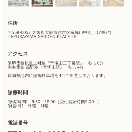
住所
〒558-0053 大阪府大阪市住吉区
帝塚山中3丁目7番3号
TEZUKAYAMA GARDEN PLACE 2F
アクセス
阪堺電気軌道上町線『帝塚山三丁目駅』 徒歩0分
南海電鉄 高野線『帝塚山駅』 徒歩4分
建物敷地内に提携駐車場を4台ご用意しております。
診療時間
[診察時間] 9:30～18:00（受付開始時間9:00～）
[休診日] 日曜、月曜
電話番号