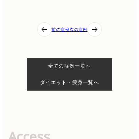
投
前の症例
次の症例
稿
ナ
ビ
ゲ
ー
シ
全ての症例一覧へ
ョ
ン
ダイエット・痩身一覧へ
Access