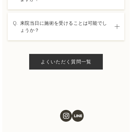
セリングでご案内いたします。
A.
→ 料金表ページへ
はい、クレジットカードや医療ローンを利用
Q.
来院当日に施術を受けることは可能でし
した分割払いも可能です。詳細は受付スタッ
ょうか？
フにお問い合わせください。
A.
ドクターの判断やご希望の施術、当日のご予
約状況により異なりますが、当日にお受けい
よくいただく質問一覧
ただける施術もございます。当日の施術をご
希望の場合は、ご予約の際にお気軽にご相談
ください。