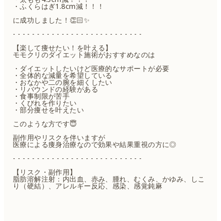
・ふくらはぎ1.8cm減！！！
に成功しました！👏🏻✨
- - - - - - - - - - - - - - - - - - - - - - - - - - -
【楽して痩せたい！を叶える】
モモクリのダイエット施術がおすすめなのは
・ダイエットしたいけど医療的なサポートが必要
・全体的な減量を希望している
・おなかや二の腕を細くしたい
・リバウンドの経験がある
・食事制限が苦手
・くびれを作りたい
・部分痩せを叶えたい
このような方です😇
副作用やリスクを伴いますが
医療による痩身治療なので効果や結果重視の方に◎
- - - - - - - - - - - - - - - - - - - - - - - - - - -
【リスク・副作用】
脂肪溶解注射：内出血、赤み、腫れ、むくみ、かゆみ、しこ
り（硬結）、アレルギー反応、感染、感覚鈍麻