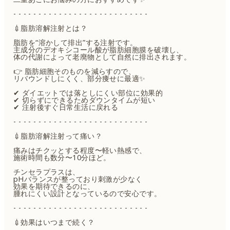
- - - - - - - - - - - - - - - - - - - - - - - - - - -
💉脂肪溶解注射とは？
脂肪を“溶かして排出”する注射です。
主成分のデオキシコール酸が脂肪細胞膜を破壊し、
体の代謝によって老廃物として自然に排出されます。
👉 脂肪細胞そのものを減らすので、
リバウンドしにくく、部分痩せに最適✨
✔ ダイエットでは落としにくい部位に効果的
✔ 切らずにできるためダウンタイムが短い
✔ 注射後すぐ日常生活に戻れる
- - - - - - - - - - - - - - - - - - - - - - - - - - -
💉脂肪溶解注射って痛い？
痛みはチクッとする程度〜軽い熱感で、
施術時間も数分〜10分ほど。
チンセラプラスは、
pHバランスが整っており刺激が少なく
効果を期待できるのに、
腫れにくい設計となっているので安心です。
- - - - - - - - - - - - - - - - - - - - - - - - - - -
💉効果はいつまで続く？