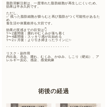
脂肪溶解注射は、一度壊れた脂肪細胞が再生しにくいため、
効果は半永久的です。
ただし、
✅ 残った脂肪細胞が膨らむと再び脂肪がつく可能性があるた
め、
食生活や体重維持も大切です。
効果の実感までの目安は👇
1〜2週間後：腫れやむくみが落ち着く
3〜4週間後：スッキリ感が出始める
1〜2ヶ月後：より引き締まったラインに✨
- - - - - - - - - - - - - - - - - - - - - - - - - - -
リスク・副作用
内出血、赤み、腫れ、むくみ、かゆみ、しこり（硬結）、ア
レルギー反応、感染、感覚鈍麻
術後の経過