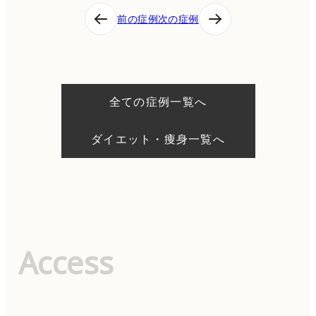
投
前の症例
次の症例
稿
ナ
ビ
ゲ
ー
シ
全ての症例一覧へ
ョ
ン
ダイエット・痩身一覧へ
Access