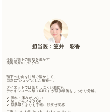
担当医：笠井 彩香
今回は顎下の脂肪を溶かす
美容医療のご紹介🥼
- - - - - - - - - - - - - - - - - - - - - - - - - - -
顎下のお肉を注射で溶かして、
自然に“シュッ”とした輪郭へ。
ダイエットでは落としにくい脂肪も、
デオキシコール酸（0.8％）が脂肪細胞をしっかり分解。
✔ 腫れ・痛みが少ない
✔ 翌日からメイクOK
✔ 脂肪吸引よりも手軽に顔痩せ実感
二重あごにお悩みの方におすすめです✨