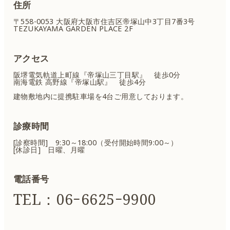
住所
〒558-0053 大阪府大阪市住吉区
帝塚山中3丁目7番3号
TEZUKAYAMA GARDEN PLACE 2F
アクセス
阪堺電気軌道上町線『帝塚山三丁目駅』 徒歩0分
南海電鉄 高野線『帝塚山駅』 徒歩4分
建物敷地内に提携駐車場を4台ご用意しております。
診療時間
[診察時間] 9:30～18:00（受付開始時間9:00～）
[休診日] 日曜、月曜
電話番号
TEL：06ｰ6625ｰ9900