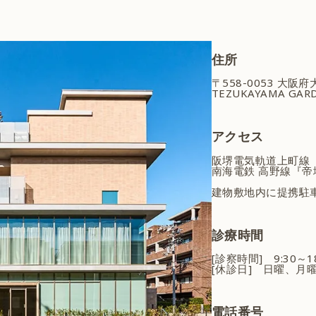
住所
〒558-0053 大阪
TEZUKAYAMA GARD
アクセス
阪堺電気軌道上町線
南海電鉄 高野線『帝
建物敷地内に提携駐
診療時間
[診察時間] 9:30～
[休診日] 日曜、月
電話番号