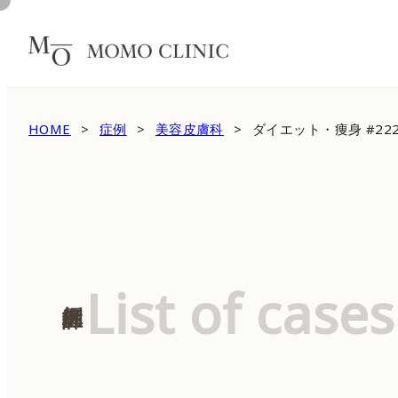
HOME
症例
美容皮膚科
ダイエット・痩身 #222
List of cases
症例詳細