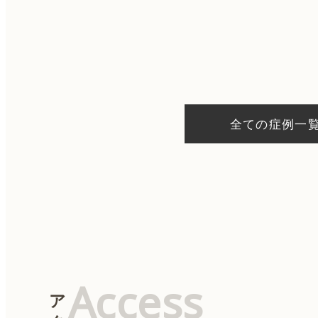
投
稿
ナ
ビ
ゲ
ー
シ
全ての症例一
ョ
ン
Access