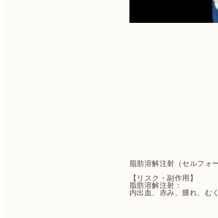
脂肪溶解注射（セルフォ
【リスク・副作用】
脂肪溶解注射：
内出血、赤み、腫れ、む