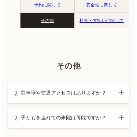
予約に関して
安全性に関して
その他
料金・支払いに関して
その他
Q.
駐車場や交通アクセスはありますか？
A.
建物敷地内に提携駐車場を4台ご用意しており
Q.
子どもを連れての来院は可能ですか？
ます。また、最寄り駅の帝塚山三丁目駅から
徒歩0分の場所に立地しております。詳しくは
A.
アクセスページをご確認ください。