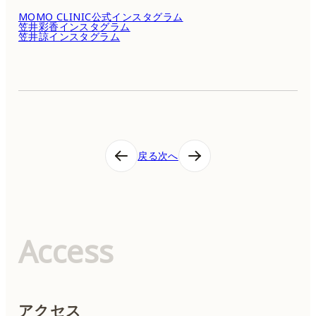
MOMO CLINIC公式インスタグラム
笠井彩香インスタグラム
笠井諒インスタグラム
投
戻る
次へ
稿
ナ
ビ
ゲ
ー
シ
Access
ョ
ン
アクセス