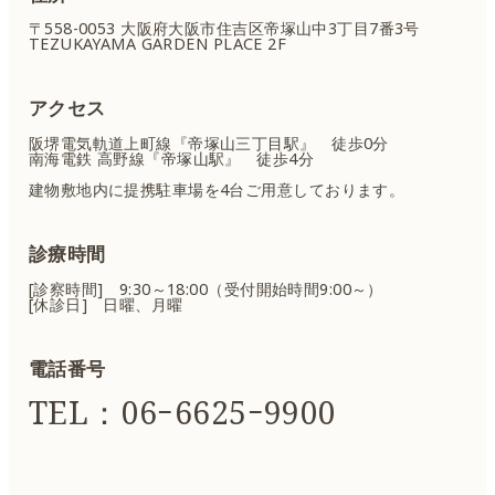
〒558-0053 大阪府大阪市住吉区
帝塚山中3丁目7番3号
TEZUKAYAMA GARDEN PLACE 2F
アクセス
阪堺電気軌道上町線『帝塚山三丁目駅』 徒歩0分
南海電鉄 高野線『帝塚山駅』 徒歩4分
建物敷地内に提携駐車場を4台ご用意しております。
診療時間
[診察時間] 9:30～18:00（受付開始時間9:00～）
[休診日] 日曜、月曜
電話番号
TEL：06ｰ6625ｰ9900