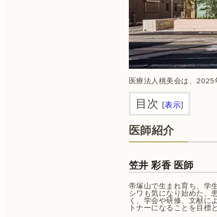
医療法人桃美会は、2025
目次
[
表示
]
医師紹介
笠井 彩香 医師
帝塚山で生まれ育ち、学
シワも気になり始めた。
く、学会や研修、文献に
トナーになることを目標