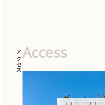
投
稿
ナ
ビ
ゲ
ー
シ
ョ
ン
Access
アクセス