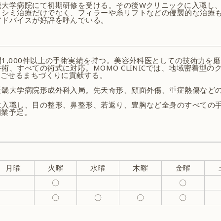
畿大学病院にて初期研修を受ける。その後Wクリニックに入職し
、シミ治療だけでなく、フィラーや糸リフトなどの侵襲的な治療
アドバイスが好評を呼んでいる。
1,000件以上の手術実績を持つ。美容外科医としての技術力を
術、すべての術式に対応。MOMO CLINICでは、地域密着型の
過ごせるまちづくりに貢献する。
近畿大学病院形成外科入局。先天奇形、顔面外傷、重症熱傷など
入職し、目の整形、鼻整形、若返り、豊胸など全身のすべての手
を開業予定。
月曜
火曜
水曜
木曜
金曜
〇
〇
〇
〇
〇
〇