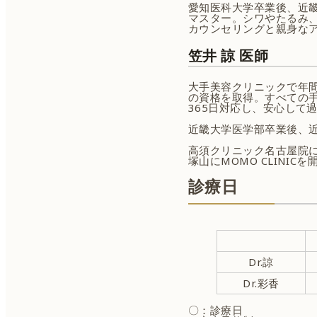
愛知医科大学卒業後、近
マスター。シワやたるみ
カウンセリングと親身な
笠井 諒 医師
大手美容クリニックで年間
の資格を取得。すべての手
365日対応し、安心して
近畿大学医学部卒業後、
高須クリニック名古屋院に
塚山にMOMO CLINIC
診療日
Dr.諒
Dr.彩香
〇：診療日