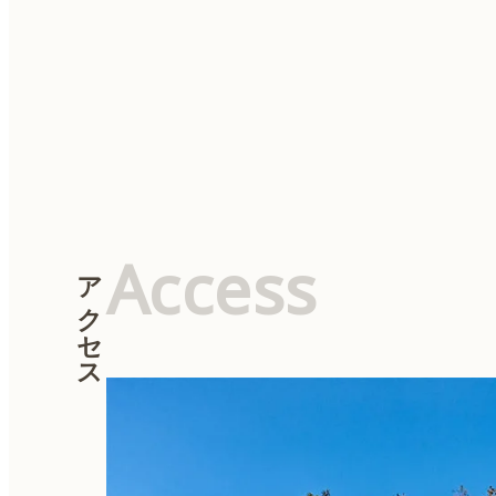
投
稿
ナ
ビ
ゲ
ー
シ
ョ
ン
Access
アクセス