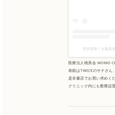
笠井彩香 / 大阪美容
医療法人桃美会 MOMO 
表紙はTWICEのサナさ
是非書店でお買い求めく
クリニック内にも数冊設