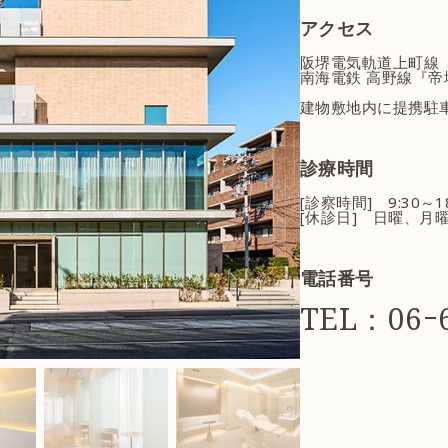
アクセス
阪堺電気軌道上町線
南海電鉄 高野線『帝
建物敷地内に提携駐
診療時間
[診察時間] 9:30～
[休診日] 日曜、月
電話番号
TEL：06ｰ6