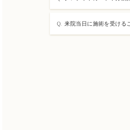
→ 料金表ページへ
A.
はい、クレジットカードや医療
Q.
来院当日に施術を受ける
A.
ドクターの判断やご希望の施術
術をご希望の場合は、ご予約の