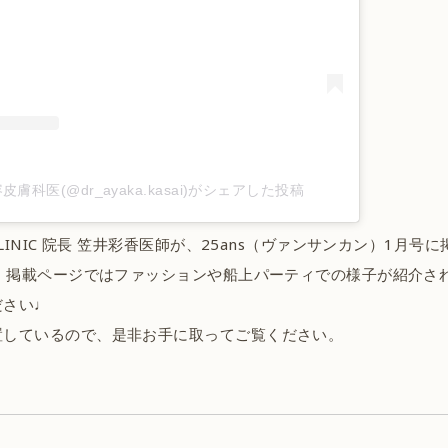
皮膚科医(@dr_ayaka.kasai)がシェアした投稿
CLINIC 院長 笠井彩香医師が、25ans（ヴァンサンカン）1月号
ん、掲載ページではファッションや船上パーティでの様子が紹介さ
ださい♩
置しているので、是非お手に取ってご覧ください。