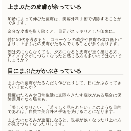
上まぶたの皮膚が余っている
加齢によって伸びた皮膚は、美容外科手術で切除することが
できます。
余分な皮膚を取り除くと、目元がスッキリとした印象に。
特に50代を過ぎると、コラーゲンの減少や皮膚の弾力低下に
より、上まぶたの皮膚がたるんでくることが多くあります。
朝は気にならなくても、夕方になると皮膚が重く感じる方、
アイメイクがしづらくなったと感じる方も多いのではないで
しょうか？
目にまぶたがかぶさっている
まぶたの皮膚がたるんだり伸びたりして、目にかぶさってき
ていませんか？
極度のたるみや日常生活に支障をきたす症状がある場合は保
険適用となる場合も。
「美しくなりたい」「若々しく見られたい」このような目的
であれば、自費で美容外科手術を受けることになります。
まぶたのたるみが重度になると、視界が狭くなったり上の方
が見えづらくなったりします。