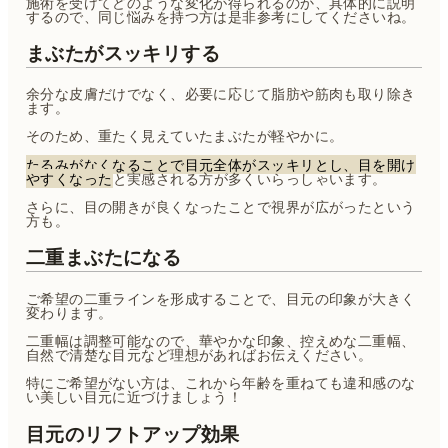
施術を受けてどのような変化が得られるのか、具体的に説明
するので、同じ悩みを持つ方は是非参考にしてくださいね。
まぶたがスッキリする
余分な皮膚だけでなく、必要に応じて脂肪や筋肉も取り除き
ます。
そのため、重たく見えていたまぶたが軽やかに。
たるみがなくなることで目元全体がスッキリとし、目を開け
やすくなった
と実感される方が多くいらっしゃいます。
さらに、目の開きが良くなったことで視界が広がったという
方も。
二重まぶたになる
ご希望の二重ラインを形成することで、目元の印象が大きく
変わります。
二重幅は調整可能なので、華やかな印象、控えめな二重幅、
自然で清楚な目元など理想があればお伝えください。
特にご希望がない方は、これから年齢を重ねても違和感のな
い美しい目元に近づけましょう！
目元のリフトアップ効果