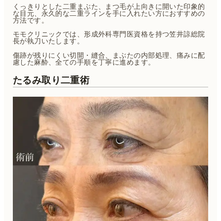
くっきりとした二重まぶた、まつ毛が上向きに開いた印象的
な目元、永久的な二重ラインを手に入れたい方におすすめの
方法です。
モモクリニックでは、形成外科専門医資格を持つ笠井諒総院
長が執刀いたします。
傷跡が残りにくい切開・縫合、まぶたの内部処理、痛みに配
慮した麻酔、全ての手順を丁寧に進めます。
たるみ取り二重術