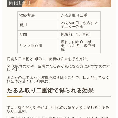
治療方法
たるみ取り二重
297,500円（税込）※
費用
モニター料金
期間
施術前、1カ月後
腫れ、内出血、感
リスク副作用
染、左右差、瘢痕形
成
切開法二重術と同時に、皮膚の切除を行う方法。
50代以降の方や、皮膚のたるみが気になる方におすすめの方
法です。
まぶたの上で余った皮膚を取り除くことで、目元だけでなく
顔全体が若々しい印象に。
たるみ取り二重術で得られる効果
では、複合的な効果により目元の印象が大きく変わるたるみ
取り二重術。