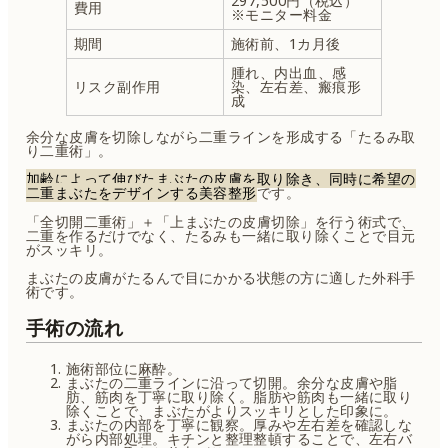
297,500円（税込）
費用
※モニター料金
期間
施術前、1カ月後
腫れ、内出血、感
リスク副作用
染、左右差、瘢痕形
成
余分な皮膚を切除しながら二重ラインを形成する「たるみ取
り二重術」。
加齢によって伸びたまぶたの皮膚を取り除き、同時に希望の
二重まぶたをデザインする美容整形
です。
「全切開二重術」＋「上まぶたの皮膚切除」を行う術式で、
二重を作るだけでなく、たるみも一緒に取り除くことで目元
がスッキリ。
まぶたの皮膚がたるんで目にかかる状態の方に適した外科手
術です。
手術の流れ
施術部位に麻酔。
まぶたの二重ラインに沿って切開。余分な皮膚や脂
肪、筋肉を丁寧に取り除く。脂肪や筋肉も一緒に取り
除くことで、まぶたがよりスッキリとした印象に。
まぶたの内部を丁寧に観察。厚みや左右差を確認しな
がら内部処理。キチンと整理整頓することで、左右バ