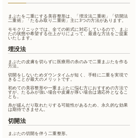
まぶたを二重にする美容整形は、「埋没法二重術」「切開法
二重術」「たるみ取り二重術」主に3つの方法があります。
モモクリニックでは、全ての術式に対応しているので、まぶ
たの状態や希望する仕上がりによって、最適な方法をご提案
いたします。
埋没法
まぶたの皮膚を切らずに医療用の糸のみで二重まぶたを作る
方法。
切開をしないためダウンタイムが短く、手軽に二重を実現で
きることが最大のメリットです。
初めての美容整形や一重まぶたに悩む方におすすめの方法で
すが、たるみが強い場合や皮膚が厚い場合は適応外となるこ
とも。
糸が緩んだり取れたりする可能性があるため、永久的な効果
は期待できません。
切開法
まぶたの切開を伴う二重整形。