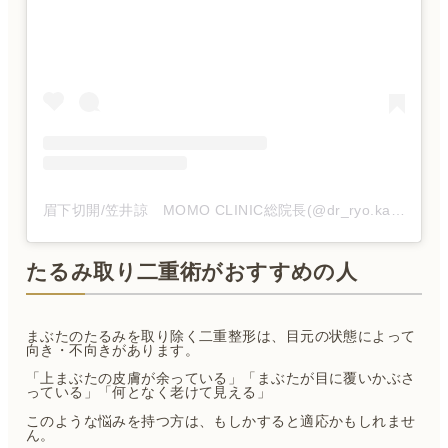
眉下切開/笠井諒 MOMO CLINIC総院長(@dr_ryo.kasai)がシェアした投稿
たるみ取り二重術がおすすめの人
まぶたのたるみを取り除く二重整形は、目元の状態によって
向き・不向きがあります。
「上まぶたの皮膚が余っている」「まぶたが目に覆いかぶさ
っている」「何となく老けて見える」
このような悩みを持つ方は、もしかすると適応かもしれませ
ん。