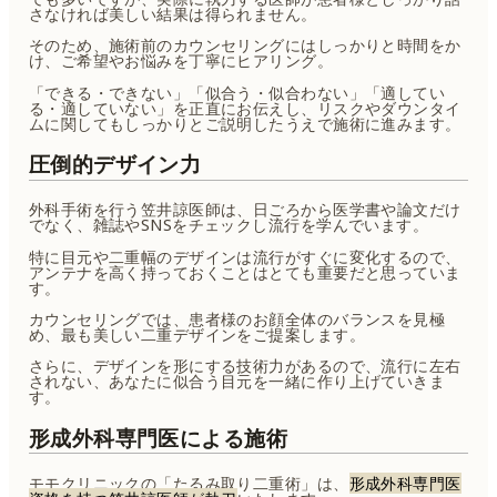
さなければ美しい結果は得られません。
そのため、施術前のカウンセリングにはしっかりと時間をか
け、ご希望やお悩みを丁寧にヒアリング。
「できる・できない」「似合う・似合わない」「適してい
る・適していない」を正直にお伝えし、リスクやダウンタイ
ムに関してもしっかりとご説明したうえで施術に進みます。
圧倒的デザイン力
外科手術を行う笠井諒医師は、日ごろから医学書や論文だけ
でなく、雑誌やSNSをチェックし流行を学んでいます。
特に目元や二重幅のデザインは流行がすぐに変化するので、
アンテナを高く持っておくことはとても重要だと思っていま
す。
カウンセリングでは、患者様のお顔全体のバランスを見極
め、最も美しい二重デザインをご提案します。
さらに、デザインを形にする技術力があるので、流行に左右
されない、あなたに似合う目元を一緒に作り上げていきま
す。
形成外科専門医による施術
モモクリニックの「たるみ取り二重術」は、
形成外科専門医