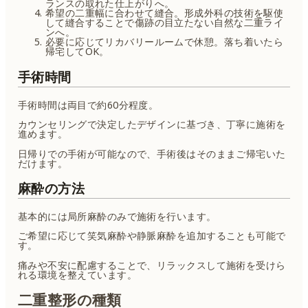
ランスの取れた仕上がりへ。
希望の二重幅に合わせて縫合。形成外科の技術を駆使
して縫合することで傷跡の目立たない自然な二重ライ
ンへ。
必要に応じてリカバリールームで休憩。落ち着いたら
帰宅してOK。
手術時間
手術時間は両目で約60分程度。
カウンセリングで決定したデザインに基づき、丁寧に施術を
進めます。
日帰りでの手術が可能なので、手術後はそのままご帰宅いた
だけます。
麻酔の方法
基本的には局所麻酔のみで施術を行います。
ご希望に応じて笑気麻酔や静脈麻酔を追加することも可能で
す。
痛みや不安に配慮することで、リラックスして施術を受けら
れる環境を整えています。
二重整形の種類