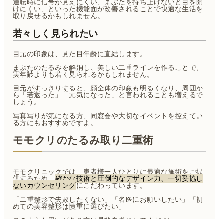
運転時に信号が見えにくい、まぶたを持ち上げないと目を開
けにくい、といった機能面が改善されることで快適な生活を
取り戻せるかもしれません。
若々しく見られたい
目元の印象は、見た目年齢に直結します。
まぶたのたるみを解消し、美しい二重ラインを作ることで、
実年齢よりも若く見られるかもしれません。
目元がすっきりすると、顔全体の印象も明るくなり、周囲か
ら「若返った」「元気になった」と言われることも増えるで
しょう。
写真写りが気になる方、同窓会や大切なイベントを控えてい
る方にもおすすめですよ。
モモクリのたるみ取り二重術
モモクリニックでは、患者様一人ひとりに最適な施術をご提
供するため、
確かな技術と圧倒的なデザイン力、一切妥協し
ないカウンセリング
にこだわっています。
「二重整形で失敗したくない」「名医にお願いしたい」「初
めての美容整形は慎重に選びたい」