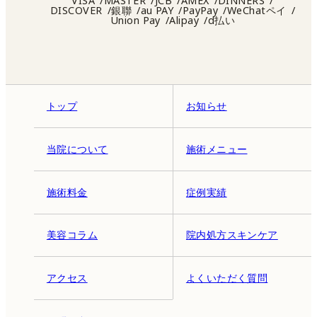
VISA
MASTER
JCB
AMEX
DINNERS
DISCOVER
銀聯
au PAY
PayPay
WeChatペイ
Union Pay
Alipay
d払い
トップ
お知らせ
当院について
施術メニュー
施術料金
症例実績
美容コラム
院内処方スキンケア
アクセス
よくいただく質問