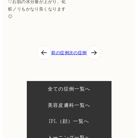
♡お肌の水分量が上がり、化
粧ノリもかなり良くなります
◎
投
前の症例
次の症例
稿
ナ
ビ
ゲ
ー
シ
全ての症例一覧へ
ョ
ン
美容皮膚科一覧へ
IPL（顔）一覧へ
トーニング一覧へ