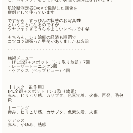
肌診断測定器EveVで撮影した画像を
症例として使っています
ですから、すっぴんの状態のお写真📷
ということになるのですが、
ツヤツヤすぎてうらやましいレベルです😭
もちろん、シミ治療の経過も順調で
コツコツ頑張った甲斐がありましたね💪🏻
- - - - - - - - - - - - - - - - - - - - - - - - - - -
施術メニュー
・IPL全顔＋スポット（シミ取り放題）7回
・レーザートーニング5回
・ケアシス（ペップビュー）4回
- - - - - - - - - - - - - - - - - - - - - - - - - - -
【リスク・副作用】
IPL全顔＋スポット（シミ取り放題）
赤み、ヒリヒリ感、カサブタ、色素沈着、火傷、再発、毛包
炎
トーニング
赤み、ヒリヒリ感、カサブタ、色素沈着、火傷
ケアシス
赤み、かゆみ、熱感