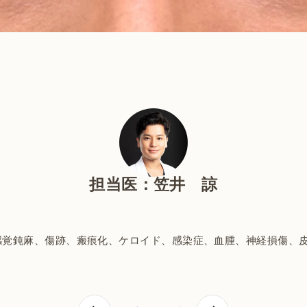
担当医：笠井 諒
感覚鈍麻、傷跡、瘢痕化、ケロイド、感染症、血腫、神経損傷、