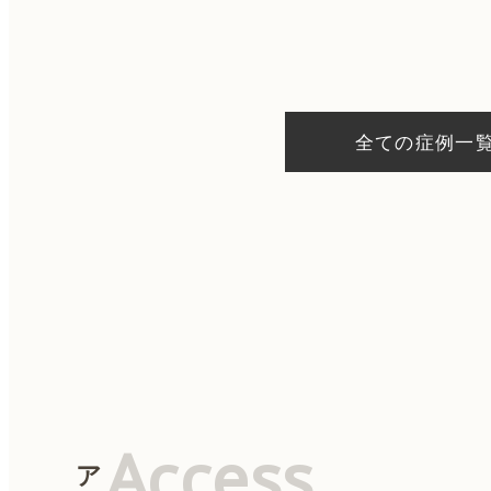
稿
ナ
ビ
ゲ
ー
シ
全ての症例一
ョ
ン
Access