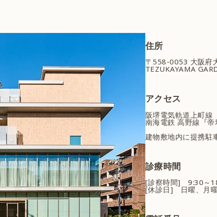
住所
〒558-0053 大阪
TEZUKAYAMA GARD
アクセス
阪堺電気軌道上町線
南海電鉄 高野線『帝
建物敷地内に提携駐
診療時間
[診察時間] 9:30～
[休診日] 日曜、月