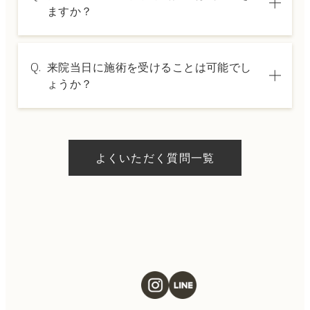
は料金表ページをご確認いただくか、カウン
ますか？
セリングでご案内いたします。
A.
→ 料金表ページへ
はい、クレジットカードや医療ローンを利用
Q.
来院当日に施術を受けることは可能でし
した分割払いも可能です。詳細は受付スタッ
ょうか？
フにお問い合わせください。
A.
ドクターの判断やご希望の施術、当日のご予
約状況により異なりますが、当日にお受けい
よくいただく質問一覧
ただける施術もございます。当日の施術をご
希望の場合は、ご予約の際にお気軽にご相談
ください。