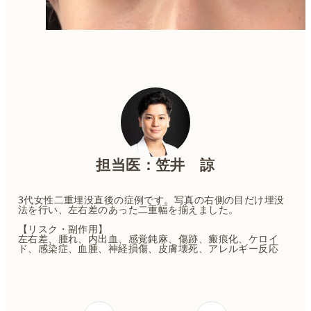
担当医：笠井 諒
3代女性二重埋没直後の症例です。写真の右側の目だけ埋没
法を行い、左右差のあった二重幅を揃えました。
【リスク・副作用】
左右差、腫れ、内出血、感覚鈍麻、傷跡、瘢痕化、ケロイ
ド、感染症、血腫、神経損傷、皮膚壊死、アレルギー反応
投