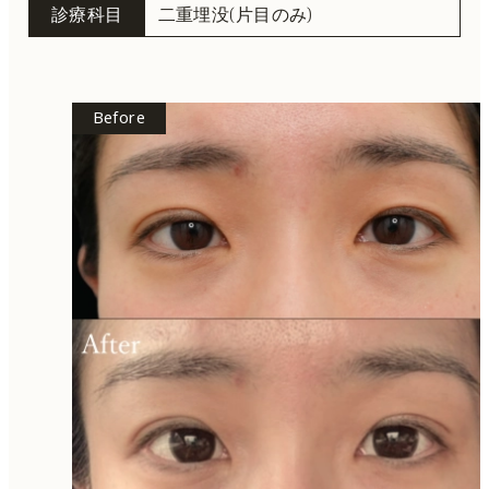
診療科目
二重埋没(片目のみ)
Before