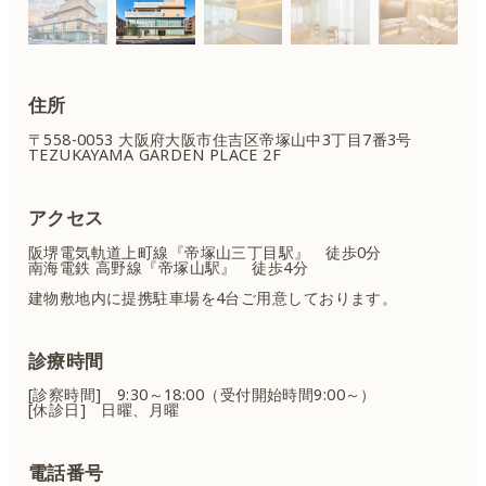
住所
〒558-0053 大阪府大阪市住吉区
帝塚山中3丁目7番3号
TEZUKAYAMA GARDEN PLACE 2F
アクセス
阪堺電気軌道上町線『帝塚山三丁目駅』 徒歩0分
南海電鉄 高野線『帝塚山駅』 徒歩4分
建物敷地内に提携駐車場を4台ご用意しております。
診療時間
[診察時間] 9:30～18:00（受付開始時間9:00～）
[休診日] 日曜、月曜
電話番号