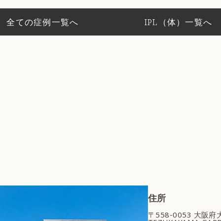
全ての症例一覧へ
IPL（体）一覧へ
住所
〒558-0053 大阪