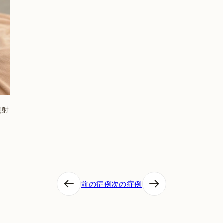
照射
前の症例
次の症例