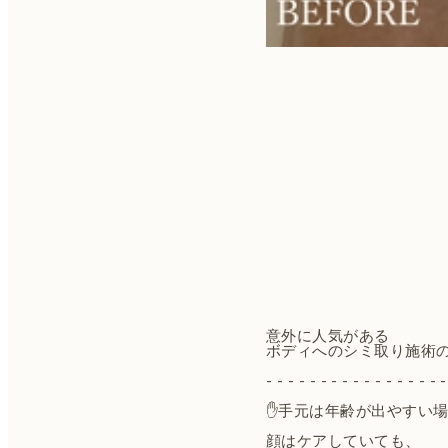
意外に人気がある
ボディへのシミ取り施術の
- - - - - - - - - - - - - - - - -
✋手元は年齢が出やすい
顔はケアしていても、