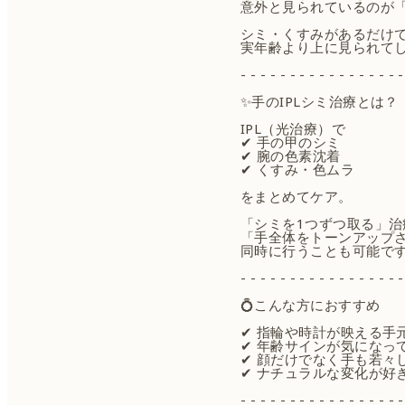
意外と見られているのが
シミ・くすみがあるだけ
実年齢より上に見られて
- - - - - - - - - - - - - - - - -
✨手のIPLシミ治療とは？
IPL（光治療）で
✔ 手の甲のシミ
✔ 腕の色素沈着
✔ くすみ・色ムラ
をまとめてケア。
「シミを1つずつ取る」治
「手全体をトーンアップ
同時に行うことも可能で
- - - - - - - - - - - - - - - - -
💍こんな方におすすめ
✔ 指輪や時計が映える手
✔ 年齢サインが気になっ
✔ 顔だけでなく手も若々
✔ ナチュラルな変化が好
- - - - - - - - - - - - - - - - -