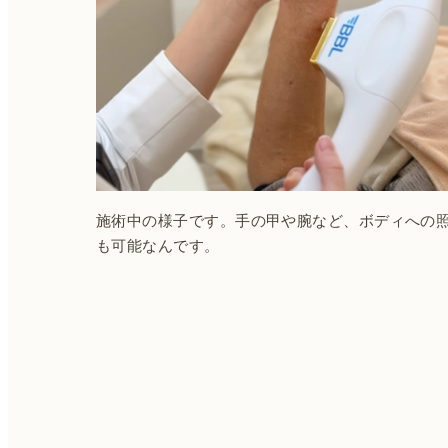
施術中の様子です。手の甲や腕など、ボディへの
も可能なんです。
投
稿
ナ
ビ
ゲ