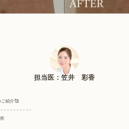
担当医：笠井 彩香
ご紹介🥰
 - - - - - - - - - -
場所