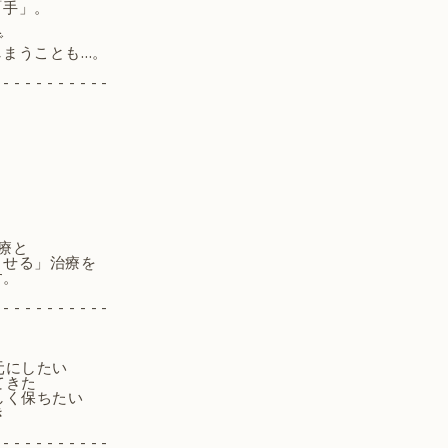
「手」。
で
しまうことも…。
 - - - - - - - - - -
療と
させる」治療を
す。
 - - - - - - - - - -
元にしたい
てきた
しく保ちたい
き
 - - - - - - - - - -