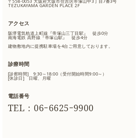
〒558-0053 大阪府大阪市住吉区
帝塚山中3丁目7番3号
TEZUKAYAMA GARDEN PLACE 2F
アクセス
阪堺電気軌道上町線『帝塚山三丁目駅』 徒歩0分
南海電鉄 高野線『帝塚山駅』 徒歩4分
建物敷地内に提携駐車場を4台ご用意しております。
診療時間
[診察時間] 9:30～18:00（受付開始時間9:00～）
[休診日] 日曜、月曜
電話番号
TEL：06ｰ6625ｰ9900