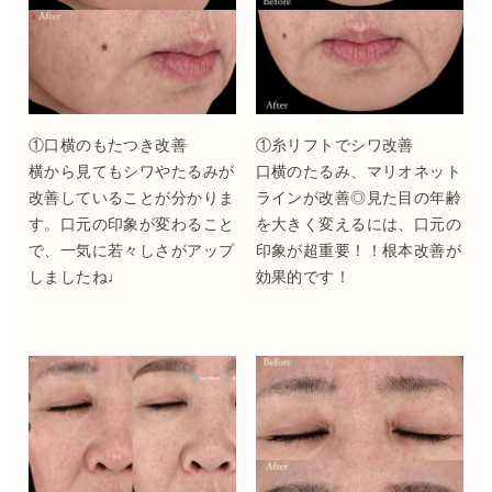
①口横のもたつき改善
①糸リフトでシワ改善
横から見てもシワやたるみが
口横のたるみ、マリオネット
改善していることが分かりま
ラインが改善◎見た目の年齢
す。口元の印象が変わること
を大きく変えるには、口元の
で、一気に若々しさがアップ
印象が超重要！！根本改善が
しましたね♩
効果的です！