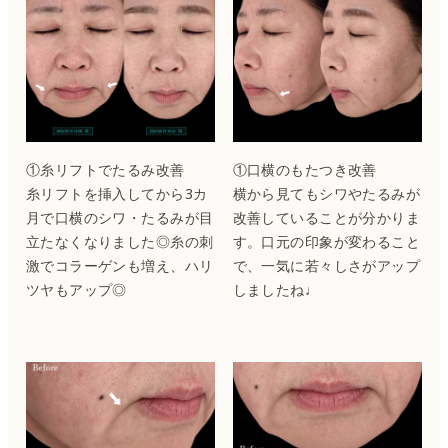
①糸リフトでたるみ改善
①口横のもたつき改善
糸リフトを挿入してから3カ
横から見てもシワやたるみが
月で口横のシワ・たるみが目
改善していることが分かりま
立たなくなりました◎糸の刺
す。口元の印象が変わること
激でコラーゲンも増え、ハリ
で、一気に若々しさがアップ
ツヤもアップ◎
しましたね♩