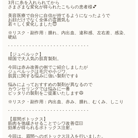
3月に糸を入れられてから
さまざまな変化が得られたこちらの患者様💕
美容医療で自分に自信が持てるようになったようで
お顔だけでなく全体の雰囲気も
若々しく変化しました😇
※リスク・副作用：腫れ、内出血、違和感、左右差、感染、
硬結
- - - - - - - - - - - - - - - - - - - - - - - - - - -
【ジュベルック】
韓国で大人気の肌育製剤。
今回は赤み改善の例でご紹介しましたが
ジュベルックは毛穴や小ジワ、
肌質に関する悩みに強い製剤です💉
悩みによっておすすめの製剤が異なるので
カウンセリングでは悩みに一番
ピッタリの製剤をご提案いたします🥼
※リスク・副作用：内出血、赤み、腫れ、むくみ、しこり
- - - - - - - - - - - - - - - - - - - - - - - - - - -
【眉間ボトックス】
筋肉を弛緩させることでシワ改善👏🏻
効果が得られるボトックス注射。
今回は、眉間へのボトックス注入を行いました。