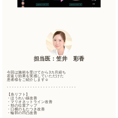
担当医：笠井 彩香
今回は施術を受けてから3カ月経ち
若返り効果を実感していただけた
患者様をご紹介します☺️
- - - - - - - - - - - - - - - - - - - - - - - - - - -
【糸リフト】
・ほうれい線改善
・マリオネットライン改善
・頬の位置アップ
・口横のもたつき改善
・輪郭の凹凸改善