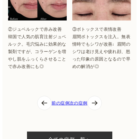
②ジュベルックで赤み改善
③ボトックスで表情改善
韓国で人気の肌育注射ジュベ
眉間ボトックスを注入。無表
ルック。毛穴悩みに効果的な
情時でもシワが改善♩眉間の
製剤ですが、コラーゲンを増
シワは老け見えや疲れ顔、怒
やし肌をふっくらさせること
った印象の原因となるので早
で赤み改善にも◎
めの解消が◎
投
前の症例
次の症例
稿
ナ
ビ
ゲ
ー
シ