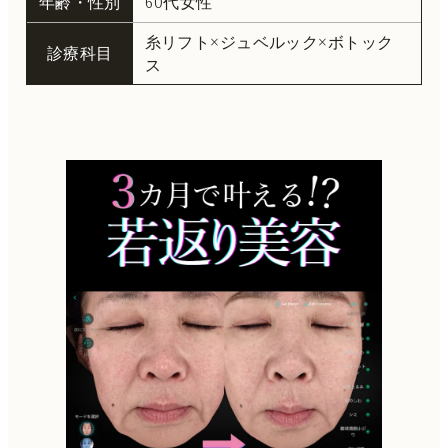
年齢・性別
60代女性
糸リフト×ジュベルック×ボトック
診療科目
ス