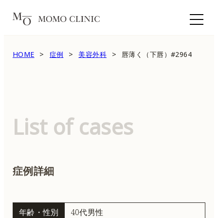
HOME
症例
美容外科
唇薄く（下唇）#2964
List of cases
症例詳細
年齢・性別
40代男性