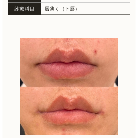
診療科目
唇薄く（下唇）