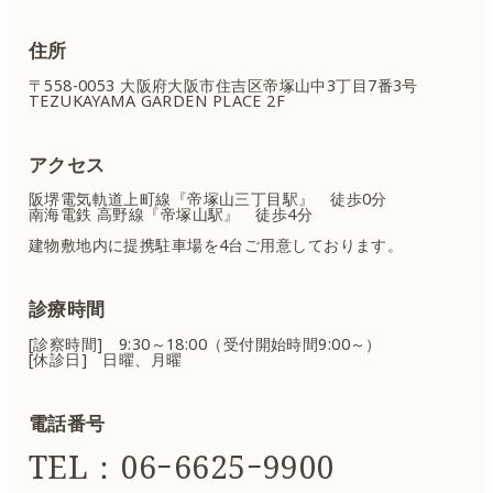
住所
〒558-0053 大阪府大阪市住吉区
帝塚山中3丁目7番3号
TEZUKAYAMA GARDEN PLACE 2F
アクセス
阪堺電気軌道上町線『帝塚山三丁目駅』 徒歩0分
南海電鉄 高野線『帝塚山駅』 徒歩4分
建物敷地内に提携駐車場を4台ご用意しております。
診療時間
[診察時間] 9:30～18:00（受付開始時間9:00～）
[休診日] 日曜、月曜
電話番号
TEL：06ｰ6625ｰ9900