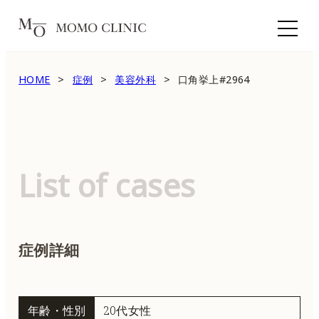
HOME
症例
美容外科
口角挙上#2964
List of cases
症例詳細
年齢・性別
20代女性