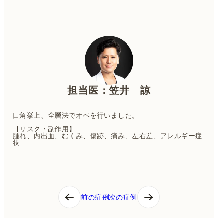
担当医：笠井 諒
口角挙上、全層法でオペを行いました。
【リスク・副作用】
腫れ、内出血、むくみ、傷跡、痛み、左右差、アレルギー症
状
投
前の症例
次の症例
稿
ナ