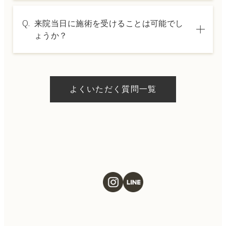
A.
→ 料金表ページへ
はい、クレジットカードや医療ローンを利用
Q.
来院当日に施術を受けることは可能でし
した分割払いも可能です。詳細は受付スタッ
ょうか？
フにお問い合わせください。
A.
ドクターの判断やご希望の施術、当日のご予
約状況により異なりますが、当日にお受けい
よくいただく質問一覧
ただける施術もございます。当日の施術をご
希望の場合は、ご予約の際にお気軽にご相談
ください。